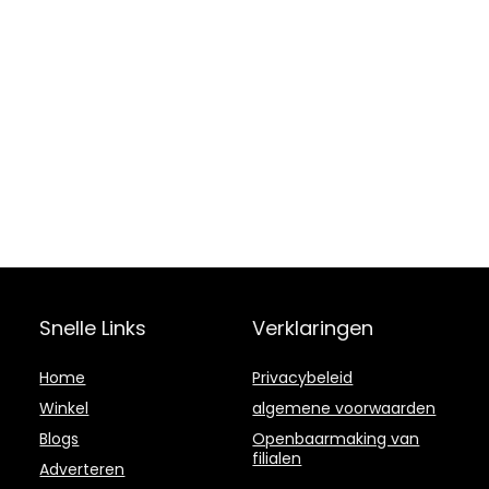
Snelle Links
Verklaringen
Home
Privacybeleid
Winkel
algemene voorwaarden
Blogs
Openbaarmaking van
filialen
Adverteren