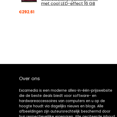
met cool LED-effect 16 GB
€
292.61
Over ons
Excamedia is een moderne alles-in-één-prijswebsite
die de beste deals biedt voor software- en
hardwareaccessoires van computers en u op de
hoogte houdt via dagelijks nieuws en blogs. Alle
afbeeldingen zijn auteursrechtelijk beschermd door
hun respectievelijke eigenaren. Alle geciteerde inhoud