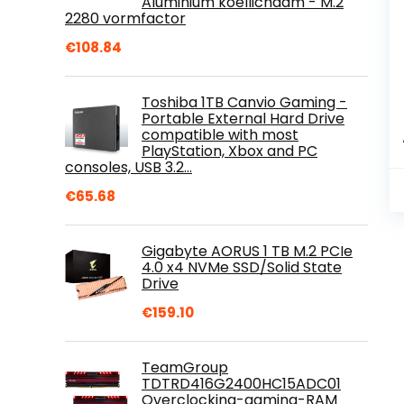
Aluminium koellichaam - M.2
2280 vormfactor
€
108.84
Toshiba 1TB Canvio Gaming -
Portable External Hard Drive
compatible with most
PlayStation, Xbox and PC
consoles, USB 3.2…
€
65.68
Gigabyte AORUS 1 TB M.2 PCIe
4.0 x4 NVMe SSD/Solid State
Drive
€
159.10
TeamGroup
TDTRD416G2400HC15ADC01
Overclocking-gaming-RAM