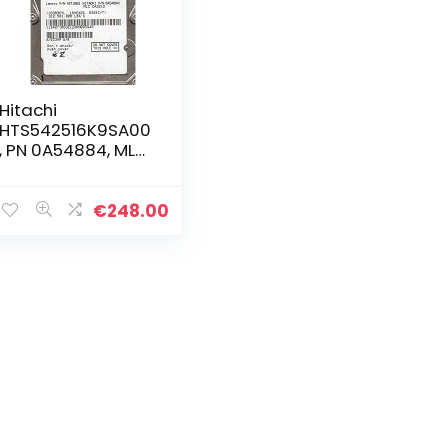
Hitachi
HTS542516K9SA00
, PN 0A54884, MLC
DA2212, 160GB
SATA 2.5 Hard
Drive
€
248.00