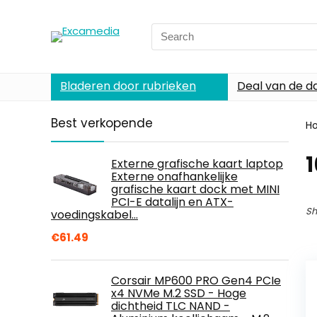
Search
for:
Bladeren door rubrieken
Deal van de d
Best verkopende
H
1
Externe grafische kaart laptop
Externe onafhankelijke
grafische kaart dock met MINI
PCI-E datalijn en ATX-
Sh
voedingskabel…
€
61.49
Corsair MP600 PRO Gen4 PCIe
x4 NVMe M.2 SSD - Hoge
dichtheid TLC NAND -