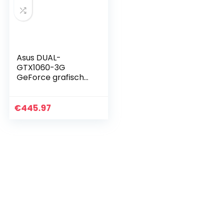
Asus DUAL-
GTX1060-3G
GeForce grafische
kaart, 3 GB wit
€
445.97