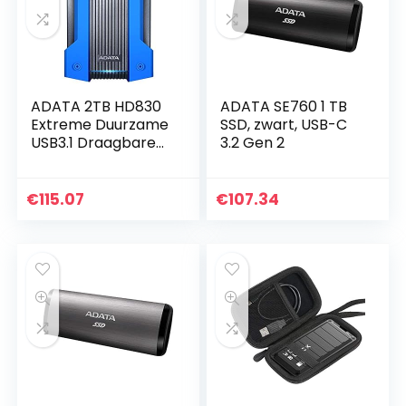
ADATA 2TB HD830
ADATA SE760 1 TB
Extreme Duurzame
SSD, zwart, USB-C
USB3.1 Draagbare
3.2 Gen 2
Harde Schijf –
Aluminium/Silicone
– Zwart/Blauw
€
115.07
€
107.34