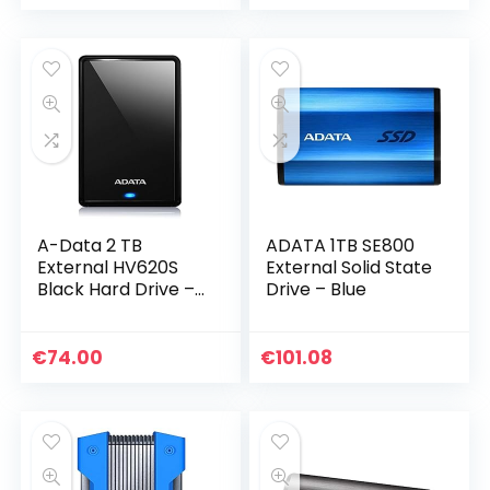
voor…
A-Data 2 TB
ADATA 1TB SE800
External HV620S
External Solid State
Black Hard Drive –
Drive – Blue
AHV620S-2TU31-
CBK
€
74.00
€
101.08