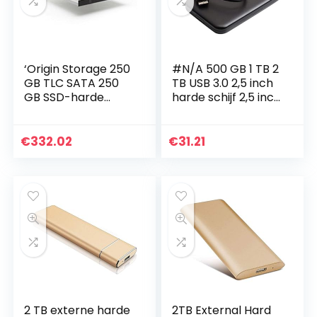
‘Origin Storage 250
#N/A 500 GB 1 TB 2
GB TLC SATA 250
TB USB 3.0 2,5 inch
GB SSD-harde
harde schijf 2,5 inch
schijf (SATA, 256-
voor laptop PC
bit AES, 2.5, Dell
zwart – 1T
Precision
€
332.02
€
31.21
Workstation
M6500)
2 TB externe harde
2TB External Hard