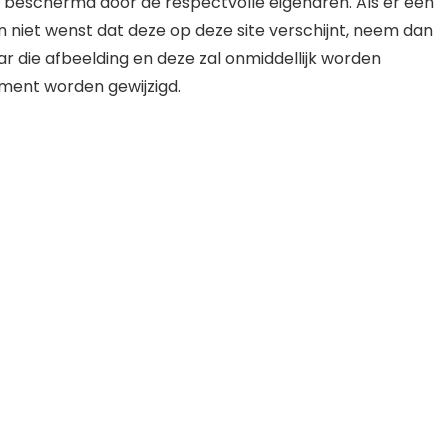
jk beschermd door de respectvolle eigenaren. Als er een
en niet wenst dat deze op deze site verschijnt, neem dan
r die afbeelding en deze zal onmiddellijk worden
oment worden gewijzigd.