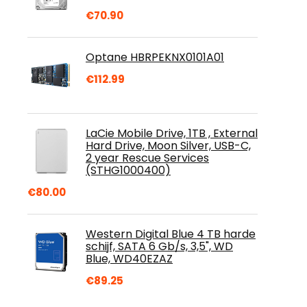
€
70.90
Optane HBRPEKNX0101A01
€
112.99
LaCie Mobile Drive, 1TB , External
Hard Drive, Moon Silver, USB-C,
2 year Rescue Services
(STHG1000400)
€
80.00
Western Digital Blue 4 TB harde
schijf, SATA 6 Gb/s, 3,5", WD
Blue, WD40EZAZ
€
89.25