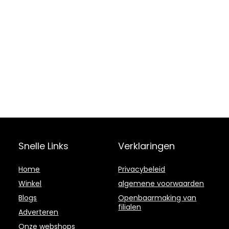
Snelle Links
Verklaringen
Home
Privacybeleid
Winkel
algemene voorwaarden
Blogs
Openbaarmaking van
filialen
Adverteren
Onze webshops