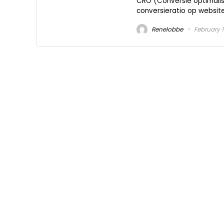
CRO (Conversie optimalisa
conversieratio op website
Renelobbe
February 1