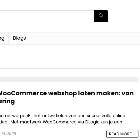
ag
Blogs
 WooCommerce webshop laten maken: van
ering
twerpenBij het ontwikkelen van een succesvolle online
tieel. Met maatwerk WooCommerce via DLogic kun je een ...
14, 2025
READ MORE +