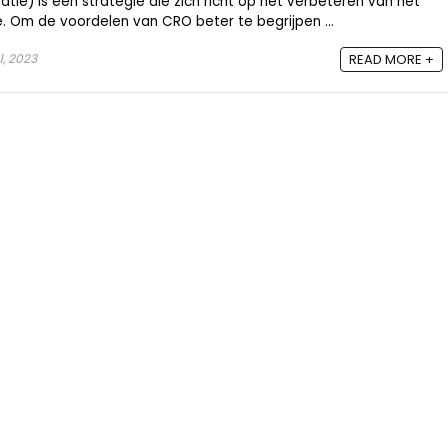
tie) is een strategie die zich richt op het verbeteren van het
. Om de voordelen van CRO beter te begrijpen ...
1, 2023
READ MORE +