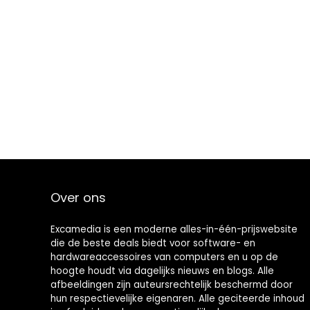
Over ons
Excamedia is een moderne alles-in-één-prijswebsite
die de beste deals biedt voor software- en
hardwareaccessoires van computers en u op de
hoogte houdt via dagelijks nieuws en blogs. Alle
afbeeldingen zijn auteursrechtelijk beschermd door
hun respectievelijke eigenaren. Alle geciteerde inhoud