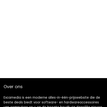
Over ons
Excamedia is een moderne alles-in-één-prijswebsite die de
beste deals biedt voor software- en hardwareaccessoires