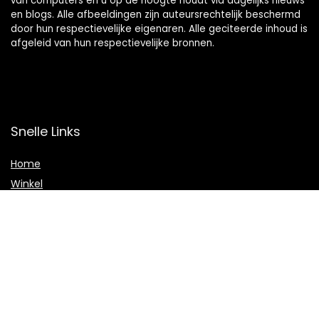
van computers en u op de hoogte houdt via dagelijks nieuws
en blogs. Alle afbeeldingen zijn auteursrechtelijk beschermd
door hun respectievelijke eigenaren. Alle geciteerde inhoud is
afgeleid van hun respectievelijke bronnen.
Snelle Links
Home
Winkel
Blogs
Adverteren
Onze webshops
Verklaringen
Privacybeleid