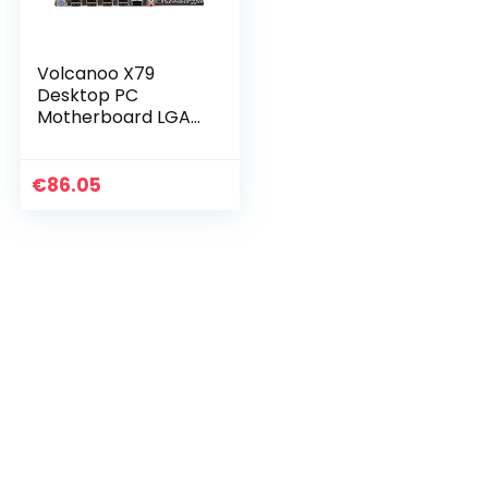
Volcanoo X79
Desktop PC
Motherboard LGA
2011 Dual Channel
4XDDR3 DIMM UP
to 64GB Memory
€
86.05
Sata 3.0 Pci-E 8USB
for Core I7…