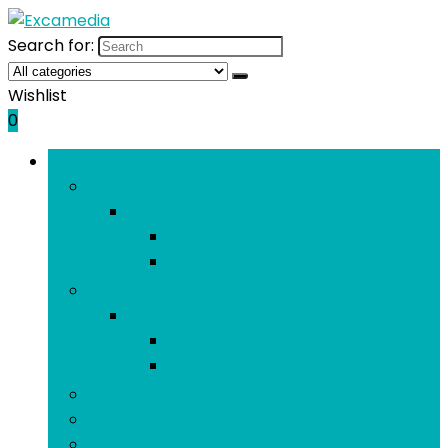
Search for:
Wishlist
0
Bladeren door rubrieken
Externe apparaten and dataopslag
Externe apparaten and dataopslag
Externe harde schijven
Externe SSD’s
Interne dataopslag
Interne dataopslag
Interne harde schijven
Interne SSD’s
Grafische kaarten
Geheugen
Moederborden