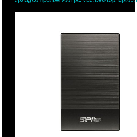
opslag compatibel voor pc, Mac, Desktop, laptop
€
55.99