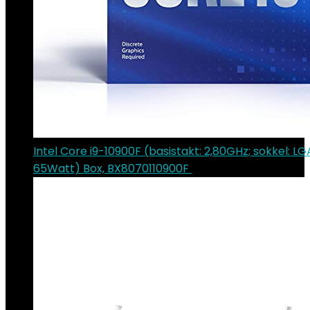
Intel Core i9-10900F (basistakt: 2,80GHz; sokkel: LG
65Watt) Box, BX8070110900F
€
382.24