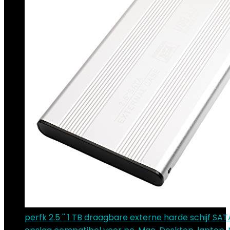
perfk 2.5 '' 1 TB draagbare externe harde schijf SA