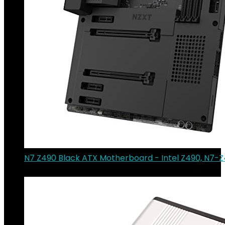
N7 Z490 Black ATX Motherboard - Intel Z490, N7-
€
233.00