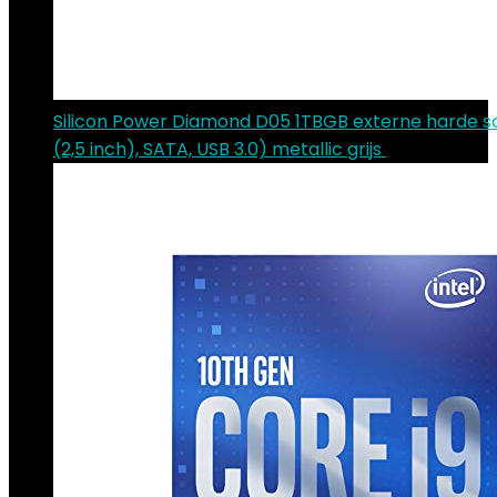
Silicon Power Diamond D05 1TBGB externe harde sc
(2,5 inch), SATA, USB 3.0) metallic grijs
€
191.00