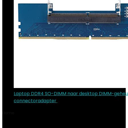
Laptop DDR4 SO-DIMM naar desktop DIMM-gehe
connectoradapter
€
8.69
Home
Product Hardware-interface
ATA