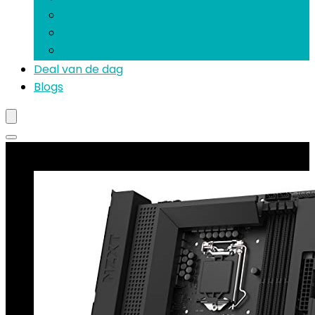
Processoren
Interne geluidskaarten
Software
Deal van de dag
Blogs
Best verkopende