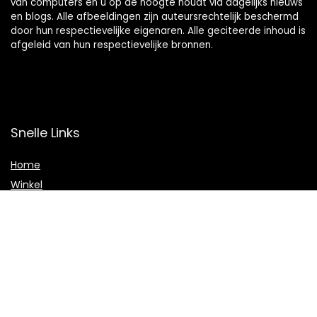
van computers en u op de hoogte houdt via dagelijks nieuws
en blogs. Alle afbeeldingen zijn auteursrechtelijk beschermd
door hun respectievelijke eigenaren. Alle geciteerde inhoud is
afgeleid van hun respectievelijke bronnen.
Snelle Links
Home
Winkel
Blogs
Adverteren
Onze webshops
Verklaringen
Privacybeleid