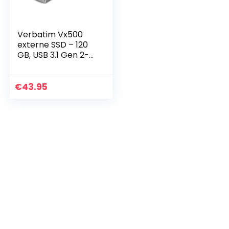
Verbatim Vx500
externe SSD – 120
GB, USB 3.1 Gen 2-
controller,
leessnelheid 500
MB/s, incl. USB-C-
€
43.95
en USB A-kabel,
Store…