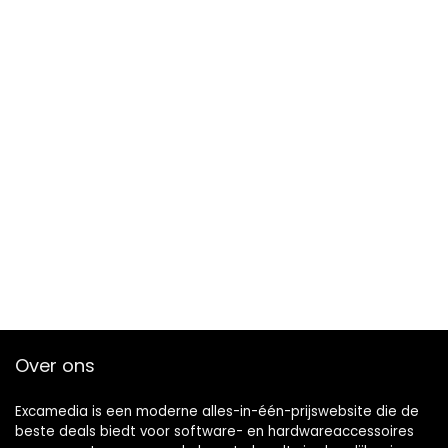
Over ons
Excamedia is een moderne alles-in-één-prijswebsite die de
beste deals biedt voor software- en hardwareaccessoires