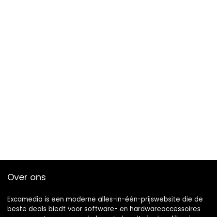
Over ons
Excamedia is een moderne alles-in-één-prijswebsite die de
beste deals biedt voor software- en hardwareaccessoires