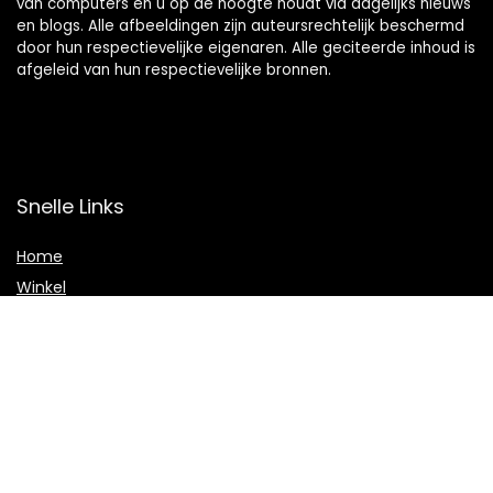
van computers en u op de hoogte houdt via dagelijks nieuws
en blogs. Alle afbeeldingen zijn auteursrechtelijk beschermd
door hun respectievelijke eigenaren. Alle geciteerde inhoud is
afgeleid van hun respectievelijke bronnen.
Snelle Links
Home
Winkel
Blogs
Adverteren
Onze webshops
Verklaringen
Privacybeleid