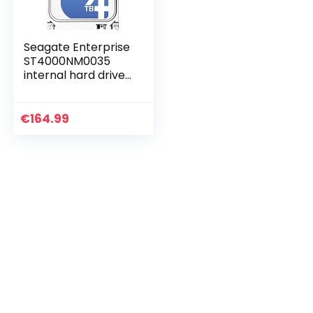
Seagate Enterprise
ST4000NM0035
internal hard drive
3.5″ 4000 GB Serial
ATA III HDD –
Seagate Enterprise
€
164.99
ST4000NM0035,
3.5″, 4000 GB, 7200
RPM