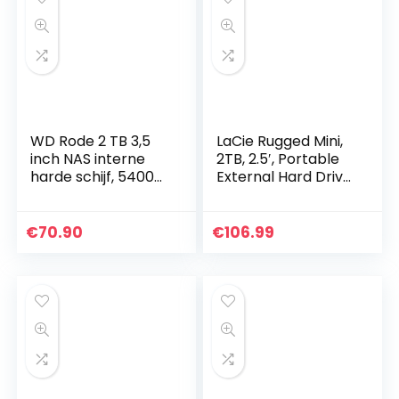
WD Rode 2 TB 3,5
LaCie Rugged Mini,
inch NAS interne
2TB, 2.5′, Portable
harde schijf, 5400
External Hard Drive,
RPM, WD20EFAX
for PC and Mac,
Shock, Drop and
Pressure Resistant,
€
70.90
€
106.99
2 year…