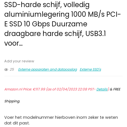
SSD-harde schijf, volledig
aluminiumlegering 1000 MB/s PCI-
E SSD 10 Gbps Duurzame
draagbare harde schijf, USB3.1
voor…
Add your review
25
Externe apparaten and dataopslag
Externe SSD's
Amazon.nl Price:
€
117.99
(as of 02/04/2023 22:08 PST-
Details
)
&
FREE
Shipping
.
Voer het modelnummer hierboven inom zeker te weten
dat dit past.