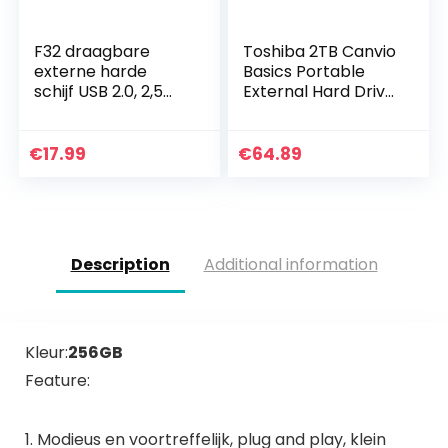
F32 draagbare
Toshiba 2TB Canvio
externe harde
Basics Portable
schijf USB 2.0, 2,5
External Hard Drive,
inch zakformaat
USB 3.2. Gen 1, Black
Hardrive back-
(HDTB420EK3AA)
up/opslag, 200 GB
€
17.99
€
64.89
geheugenuitbreidin
g hdd…
Description
Additional information
Kleur:
256GB
Feature:
1. Modieus en voortreffelijk, plug and play, klein