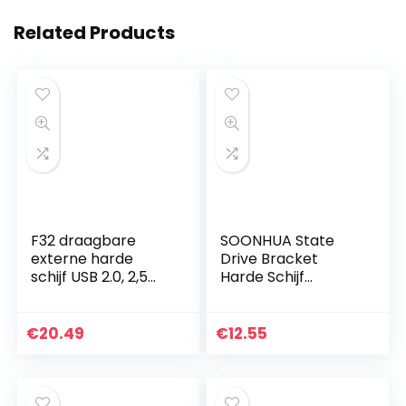
Related Products
F32 draagbare
SOONHUA State
externe harde
Drive Bracket
schijf USB 2.0, 2,5
Harde Schijf
inch zakformaat
Adapter voor 9.5
Hardrive back-
MM SSD Computer
up/opslag, 250 GB
Accessoire
€
20.49
€
12.55
geheugenuitbreidin
Aluminium Verdikte
g hdd…