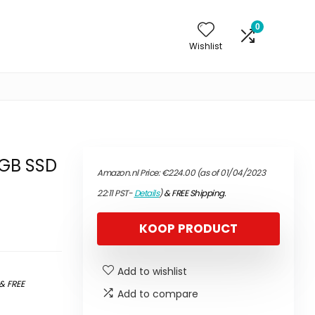
0
Wishlist
 GB SSD
Amazon.nl Price:
€
224.00
(as of 01/04/2023
22:11 PST-
Details
)
&
FREE Shipping
.
KOOP PRODUCT
Add to wishlist
&
FREE
Add to compare