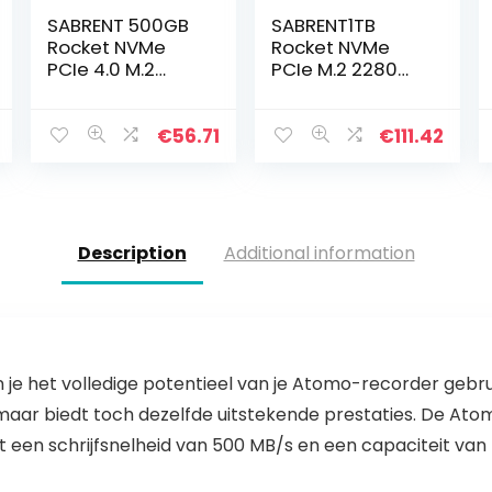
SABRENT 500GB
SABRENT1TB
Rocket NVMe
Rocket NVMe
PCIe 4.0 M.2
PCIe M.2 2280
2280 Interne SSD
interne SSD
Solid State Schijf
Hoge Prestaties
met Maximale
Solid State Schijf
€
56.71
€
111.42
Prestaties (SB-
(SB-ROCKET-
ROCKET-
1TB)
NVMe4-500)
Description
Additional information
je het volledige potentieel van je Atomo-recorder gebruik
maar biedt toch dezelfde uitstekende prestaties. De Atom
 een schrijfsnelheid van 500 MB/s en een capaciteit van