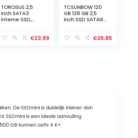
TOROSUS 2,5
TCSUNBOW 120
inch SATA3
GB 128 GB 2,5
interne SSD,
inch SSD SATAIII
Solid State Drive,
6 GB/s interne
voor desktop-
Solid State
pc’s en MacPro
harde schijf voor
€
23.99
€
25.85
Notebook Tablet
Desktop PC (X3…
en. De SSDmini is duidelijk kleiner dan
X SSDmini is een ideale aanvulling
 500 GB kunnen zelfs 4 K+