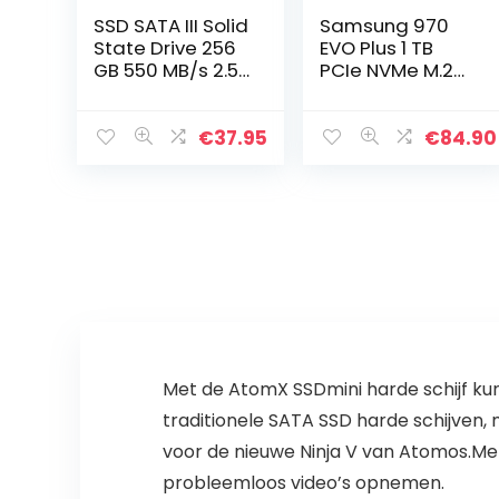
SSD SATA III Solid
Samsung 970
State Drive 256
EVO Plus 1 TB
GB 550 MB/s 2.5
PCIe NVMe M.2
High
(2280) Internal
Performance
Solid State Drive
voor PC Laptop
(SSD) (MMZ-
€
37.95
€
84.90
PC
V7S1T0BW ),
Black
Met de AtomX SSDmini harde schijf kun 
traditionele SATA SSD harde schijven, 
voor de nieuwe Ninja V van Atomos.Met
probleemloos video’s opnemen.