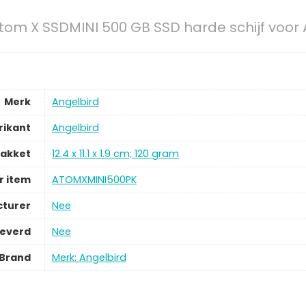
tom X SSDMINI 500 GB SSD harde schijf voor
Merk
Angelbird
rikant
Angelbird
pakket
12.4 x 11.1 x 1.9 cm; 120 gram
 item
ATOMXMINI500PK
cturer
Nee
leverd
Nee
Brand
Merk: Angelbird