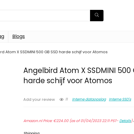
ag
Blogs
rd Atom X SSDMINI 500 GB SSD harde schijf voor Atomos
Angelbird Atom X SSDMINI 500
harde schijf voor Atomos
11
Interne dataopslag
Interne SSD's
Add your review
Amazon.nl Price:
€
224.00
(as of 01/04/2023 22:11 PST-
Details
)
Shipping
.