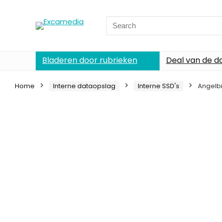
Search
for:
Bladeren door rubrieken
Deal van de d
Home
Interne dataopslag
Interne SSD's
Angelbi