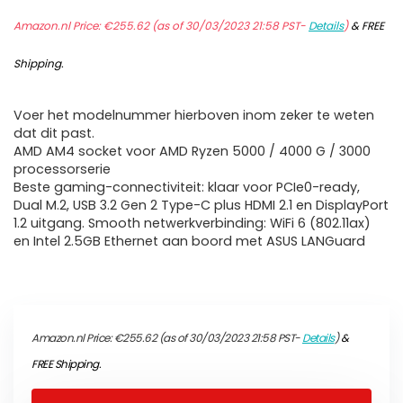
Amazon.nl Price:
€
255.62
(as of 30/03/2023 21:58 PST-
Details
)
&
FREE
Shipping
.
Voer het modelnummer hierboven inom zeker te weten
dat dit past.
AMD AM4 socket voor AMD Ryzen 5000 / 4000 G / 3000
processorserie
Beste gaming-connectiviteit: klaar voor PCIe0-ready,
Dual M.2, USB 3.2 Gen 2 Type-C plus HDMI 2.1 en DisplayPort
1.2 uitgang. Smooth netwerkverbinding: WiFi 6 (802.11ax)
en Intel 2.5GB Ethernet aan boord met ASUS LANGuard
Amazon.nl Price:
€
255.62
(as of 30/03/2023 21:58 PST-
Details
)
&
FREE Shipping
.