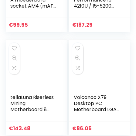
socket AM4 (mATX,
4210U / I5-5200
AMD AM4, DDR4-
Professional
geheugen, natief
Computer
M.2, USB 3.1 Gen 2)
Mainboard, High
€
99.95
€
187.29
Compatibility
Motherboard, for
440…
tellaLuna Riserless
Volcanoo X79
Mining
Desktop PC
Motherboard 8
Motherboard LGA
GPU Bitcoin Crypto
2011 Dual Channel
Etherum Mining
4XDDR3 DIMM UP
Support
to 64GB Memory
€
143.48
€
86.05
1066/1333/1600MHz
Sata 3.0 Pci-E 8USB