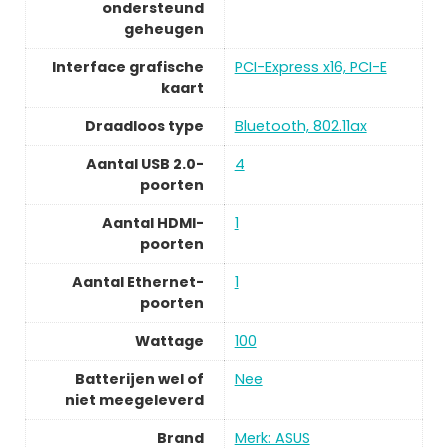
ondersteund
geheugen
Interface grafische
PCI-Express x16, PCI-E
kaart
Draadloos type
Bluetooth, 802.11ax
Aantal USB 2.0-
4
poorten
Aantal HDMI-
1
poorten
Aantal Ethernet-
1
poorten
Wattage
100
Batterijen wel of
Nee
niet meegeleverd
Brand
Merk: ASUS