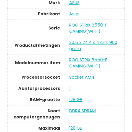
Merk
ASUS
Fabrikant
Asus
ROG STRIX B550-F
Serie
GAMING(WI-FI)
30.5 x 24.4 x 4 cm; 900
Productafmetingen
gram
ROG STRIX B550-F
Modelnummer item
GAMING(WI-FI)
Processorsocket
Socket AM4
Aantal processors
1
RAM-grootte
128 GB
Soort
DDR4 SDRAM
computergeheugen
Maximaal
128 GB