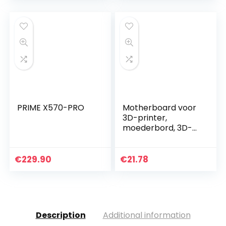
for Core I7…
PRIME X570-PRO
Motherboard voor
3D-printer,
moederbord, 3D-
32-bits printer
moederbord,
printer
€
229.90
€
21.78
moederbord
accessoires, 32-
bits printer…
Description
Additional information