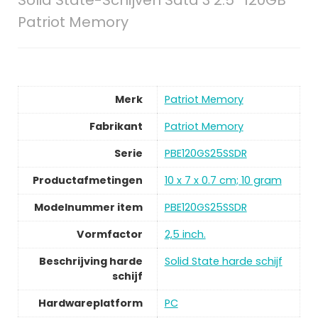
Solid State-Schijven Sata 3 2.5″ 120GB
Patriot Memory
Merk
Patriot Memory
Fabrikant
Patriot Memory
Serie
PBE120GS25SSDR
Productafmetingen
10 x 7 x 0.7 cm; 10 gram
Modelnummer item
PBE120GS25SSDR
Vormfactor
2,5 inch.
Beschrijving harde
Solid State harde schijf
schijf
Hardwareplatform
PC