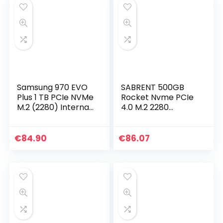
Samsung 970 EVO
SABRENT 500GB
Plus 1 TB PCIe NVMe
Rocket Nvme PCIe
M.2 (2280) Internal
4.0 M.2 2280
Solid State Drive
interne SSD Solid
(SSD) (MMZ-
State Drive met
V7S1T0BW ), Black
maximale
€
84.90
€
86.07
prestaties en
koelplaat (laatste…