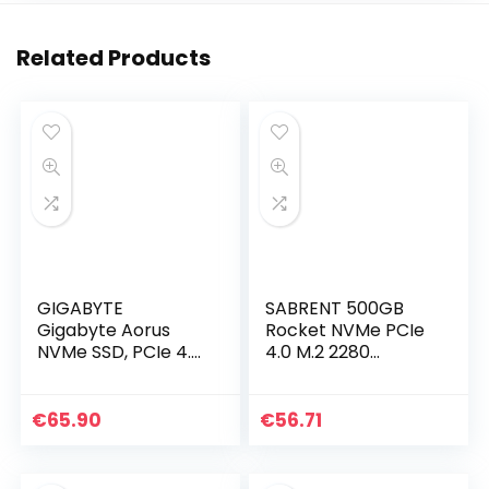
Related Products
GIGABYTE
SABRENT 500GB
Gigabyte Aorus
Rocket NVMe PCIe
NVMe SSD, PCIe 4.0
4.0 M.2 2280
M.2 Type 2280-
Interne SSD Solid
500GB
State Schijf met
Maximale
€
65.90
€
56.71
Prestaties (SB-
ROCKET-NVMe4-
500)