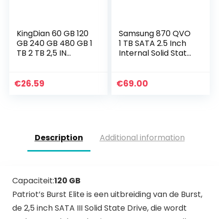
KingDian 60 GB 120
Samsung 870 QVO
GB 240 GB 480 GB 1
1 TB SATA 2.5 Inch
TB 2 TB 2,5 IN
Internal Solid State
SATAIII 3D NAND
Drive (SSD) (MZ-
SSD Solid State
77Q1T0), Black
Drive
€
26.59
€
69.00
Description
Additional information
Capaciteit:
120 GB
Patriot’s Burst Elite is een uitbreiding van de Burst,
de 2,5 inch SATA III Solid State Drive, die wordt