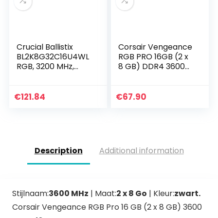
Crucial Ballistix
Corsair Vengeance
BL2K8G32C16U4WL
RGB PRO 16GB (2 x
RGB, 3200 MHz,
8 GB) DDR4 3600
DDR4, DRAM,
(PC4-28800) C18
Desktop Gaming
desktop
Geheugenkit, 16 GB
werkgeheugen wit
€
121.84
€
67.90
(8GBx2), CL16, wit
Description
Additional information
Stijlnaam:
3600 MHz
| Maat:
2 x 8 Go
| Kleur:
zwart.
Corsair Vengeance RGB Pro 16 GB (2 x 8 GB) 3600