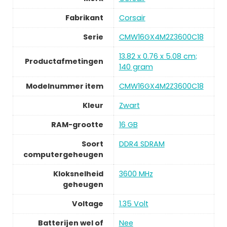
Fabrikant
Corsair
Serie
CMW16GX4M2Z3600C18
13.82 x 0.76 x 5.08 cm;
Productafmetingen
140 gram
Modelnummer item
CMW16GX4M2Z3600C18
Kleur
Zwart
RAM-grootte
16 GB
Soort
DDR4 SDRAM
computergeheugen
Kloksnelheid
3600 MHz
geheugen
Voltage
1.35 Volt
Batterijen wel of
Nee