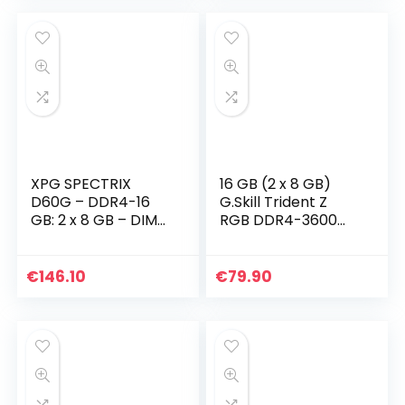
C16 XMP, Zwart
voor…
XPG SPECTRIX
16 GB (2 x 8 GB)
D60G – DDR4-16
G.Skill Trident Z
GB: 2 x 8 GB – DIMM
RGB DDR4-3600
288-PIN –
CL18 (18-22-22-42)
ungepuffert
DIMM RAM Kit
€
146.10
€
79.90