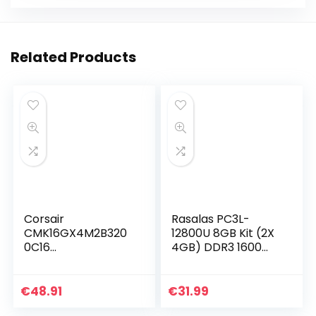
Related Products
Corsair
Rasalas PC3L-
CMK16GX4M2B320
12800U 8GB Kit (2X
0C16
4GB) DDR3 1600
Werkgeheugen
Ram 8GB PC3L
Vengeance LPX,
12800 DDR3 8GB
16GB/2 x 8GB,
2Rx8 Udimm 1.35V
€
48.91
€
31.99
DDR4, 3200Mhz,
CL11 RAM Geheugen