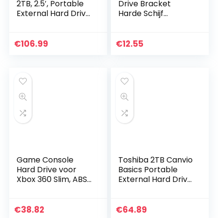
2TB, 2.5′, Portable
Drive Bracket
External Hard Drive,
Harde Schijf
for PC and Mac,
Adapter voor 9.5
Shock, Drop and
MM SSD Computer
Pressure Resistant,
Accessoire
€
106.99
€
12.55
2 year…
Aluminium Verdikte
Game Console
Toshiba 2TB Canvio
Hard Drive voor
Basics Portable
Xbox 360 Slim, ABS-
External Hard Drive,
materialen die
USB 3.2. Gen 1, Black
bestand zijn tegen
(HDTB420EK3AA)
slijtage met grote
€
38.82
€
64.89