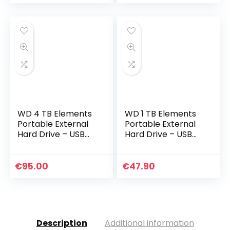
opslagruimte en…
WD 4 TB Elements
WD 1 TB Elements
Portable External
Portable External
Hard Drive – USB
Hard Drive – USB
3.0, Black
3.0, Black
€
95.00
€
47.90
Description
Additional information