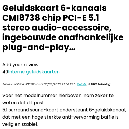
Geluidskaart 6-kanaals
CMI8738 chip PCI-E 5.1
stereo audio-accessoire,
ingebouwde onafhankelijke
plug-and-play…
Add your review
49
Interne geluidskaarten
Amazon.nl Price:
€
15.99
(as of 30/03/2023 22:00 PST-
Details
)
&
FREE Shipping
.
Voer het modelnummer hierboven inom zeker te
weten dat dit past.
5.1 surround sound-kaart ondersteunt 6-geluidskanaal,
dat met een hoge sterkte anti-vervorming baffle is,
veilig en stabiel.