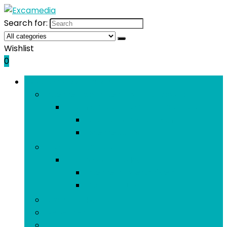
Search for:
Wishlist
0
Bladeren door rubrieken
Externe apparaten and dataopslag
Externe apparaten and dataopslag
Externe harde schijven
Externe SSD’s
Interne dataopslag
Interne dataopslag
Interne harde schijven
Interne SSD’s
Grafische kaarten
Geheugen
Moederborden