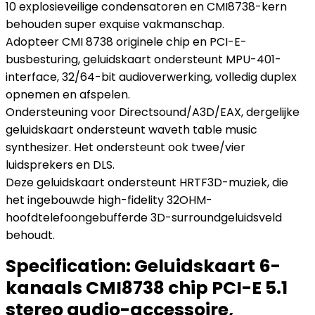
10 explosieveilige condensatoren en CMI8738-kern
behouden super exquise vakmanschap.
Adopteer CMI 8738 originele chip en PCI-E-
busbesturing, geluidskaart ondersteunt MPU-401-
interface, 32/64-bit audioverwerking, volledig duplex
opnemen en afspelen.
Ondersteuning voor Directsound/A3D/EAX, dergelijke
geluidskaart ondersteunt waveth table music
synthesizer. Het ondersteunt ook twee/vier
luidsprekers en DLS.
Deze geluidskaart ondersteunt HRTF3D-muziek, die
het ingebouwde high-fidelity 32OHM-
hoofdtelefoongebufferde 3D-surroundgeluidsveld
behoudt.
Specification:
Geluidskaart 6-
kanaals CMI8738 chip PCI-E 5.1
stereo audio-accessoire,