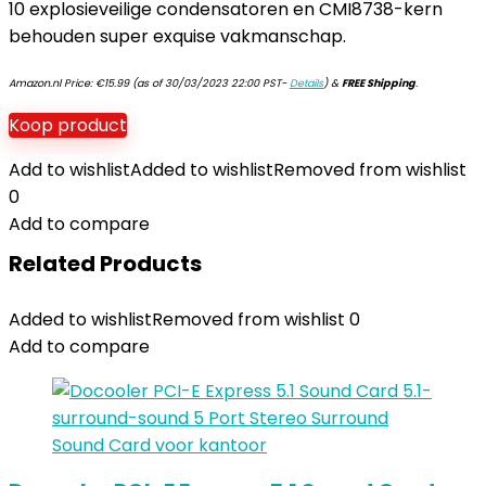
10 explosieveilige condensatoren en CMI8738-kern
behouden super exquise vakmanschap.
Amazon.nl Price:
€
15.99
(as of 30/03/2023 22:00 PST-
Details
)
&
FREE Shipping
.
Koop product
Add to wishlist
Added to wishlist
Removed from wishlist
0
Add to compare
Related Products
Added to wishlist
Removed from wishlist
0
Add to compare