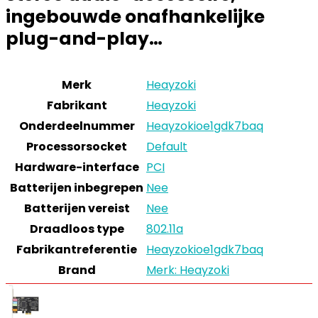
ingebouwde onafhankelijke
plug-and-play…
Merk
Heayzoki
Fabrikant
Heayzoki
Onderdeelnummer
Heayzokioe1gdk7baq
Processorsocket
Default
Hardware-interface
PCI
Batterijen inbegrepen
Nee
Batterijen vereist
Nee
Draadloos type
802.11a
Fabrikantreferentie
Heayzokioe1gdk7baq
Brand
Merk: Heayzoki