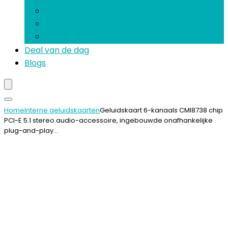
Processoren
Interne geluidskaarten
Software
Deal van de dag
Blogs
Home
Interne geluidskaarten
Geluidskaart 6-kanaals CMI8738 chip
PCI-E 5.1 stereo audio-accessoire, ingebouwde onafhankelijke
plug-and-play…