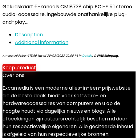
Geluidskaart 6-kanaals CMI8738 chip PCI-E 5.1 stereo
audio-accessoire, ingebouwde onafhankelijke plug-
and-play…
Description
Additional information
Amazon.nl Price:
€
15.99
(as of 30/03/2023 22:00 PST-
Details
)
&
FREE Shipping
.
Koop product
Over ons
Excamedia is een moderne alles-in-één-prijswebsite
die de beste deals biedt voor software- en
hardwareaccessoires van computers en u op de
hoogte houdt via dagelijks nieuws en blogs. Alle
afbeeldingen zijn auteursrechtelijk beschermd door
hun respectievelijke eigenaren. Alle geciteerde inhoud
is afgeleid van hun respectievelijke bronnen.