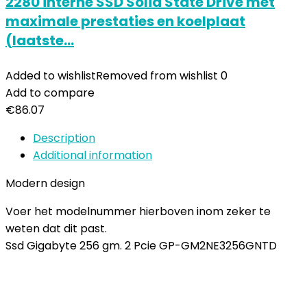
2280 interne SSD Solid State Drive met
maximale prestaties en koelplaat
(laatste…
Added to wishlist
Removed from wishlist
0
Add to compare
€
86.07
Description
Additional information
Modern design
Voer het modelnummer hierboven inom zeker te
weten dat dit past.
Ssd Gigabyte 256 gm. 2 Pcie GP-GM2NE3256GNTD