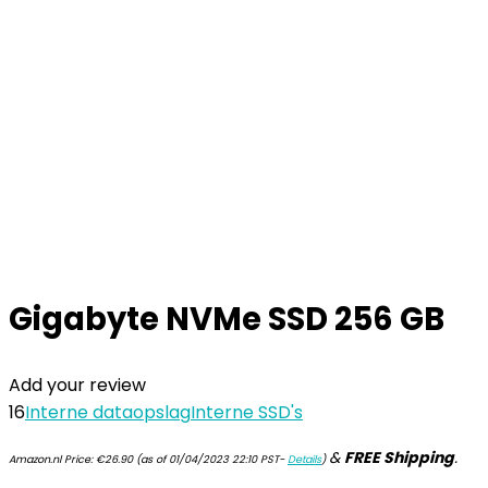
Gigabyte NVMe SSD 256 GB
Add your review
16
Interne dataopslag
Interne SSD's
&
FREE Shipping
.
Amazon.nl Price:
€
26.90
(as of 01/04/2023 22:10 PST-
Details
)