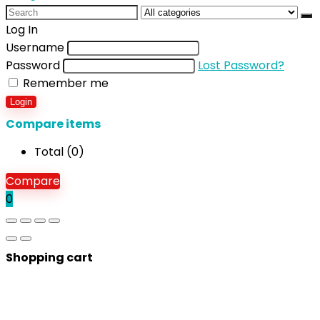
Search
for:
Log In
Username
Password
Lost Password?
Remember me
Login
Compare items
Total (
0
)
Compare
0
Shopping cart