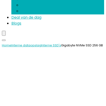
Interne geluidskaarten
Software
Deal van de dag
Blogs
Home
Interne dataopslag
Interne SSD's
Gigabyte NVMe SSD 256 GB