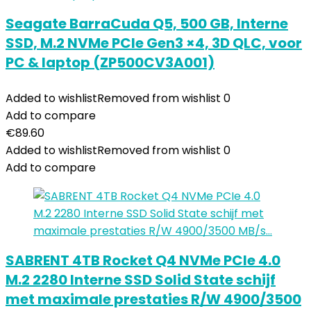
Seagate BarraCuda Q5, 500 GB, Interne
SSD, M.2 NVMe PCIe Gen3 ×4, 3D QLC, voor
PC & laptop (ZP500CV3A001)
Added to wishlist
Removed from wishlist
0
Add to compare
€
89.60
Added to wishlist
Removed from wishlist
0
Add to compare
SABRENT 4TB Rocket Q4 NVMe PCIe 4.0
M.2 2280 Interne SSD Solid State schijf
met maximale prestaties R/W 4900/3500