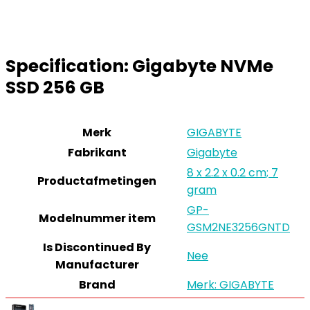
Specification:
Gigabyte NVMe
SSD 256 GB
Merk
GIGABYTE
Fabrikant
Gigabyte
8 x 2.2 x 0.2 cm; 7
Productafmetingen
gram
GP-
Modelnummer item
GSM2NE3256GNTD
Is Discontinued By
Nee
Manufacturer
Brand
Merk: GIGABYTE