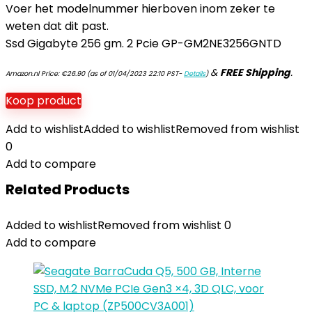
Voer het modelnummer hierboven inom zeker te
weten dat dit past.
Ssd Gigabyte 256 gm. 2 Pcie GP-GM2NE3256GNTD
&
FREE Shipping
.
Amazon.nl Price:
€
26.90
(as of 01/04/2023 22:10 PST-
Details
)
Koop product
Add to wishlist
Added to wishlist
Removed from wishlist
0
Add to compare
Related Products
Added to wishlist
Removed from wishlist
0
Add to compare