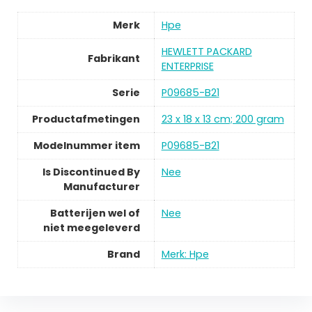
Merk
Hpe
HEWLETT PACKARD
Fabrikant
ENTERPRISE
Serie
P09685-B21
Productafmetingen
23 x 18 x 13 cm; 200 gram
Modelnummer item
P09685-B21
Is Discontinued By
Nee
Manufacturer
Batterijen wel of
Nee
niet meegeleverd
Brand
Merk: Hpe