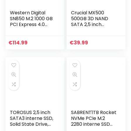
Western Digital
Crucial MX500
SN850 M.2 1000 GB
500GB 3D NAND
PCI Express 4.0
SATA 2,5 inch
NVMe
Interne SSD – Tot
560MB/s –
CT500MX500SSD1
€
114.99
€
39.99
TOROSUS 2,5 inch
SABRENT1TB Rocket
SATA3 interne SSD,
NVMe PCIe M.2
Solid State Drive,
2280 interne SSD
voor desktop-pc’s
Hoge Prestaties