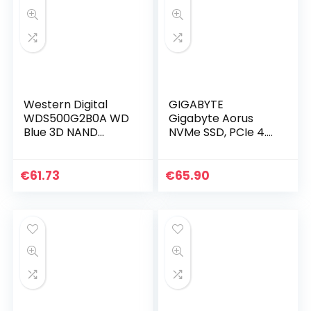
Western Digital
GIGABYTE
WDS500G2B0A WD
Gigabyte Aorus
Blue 3D NAND
NVMe SSD, PCIe 4.0
Internal SSD 2.5
M.2 Type 2280-
Inch SATA, 500 GB
500GB
€
61.73
€
65.90