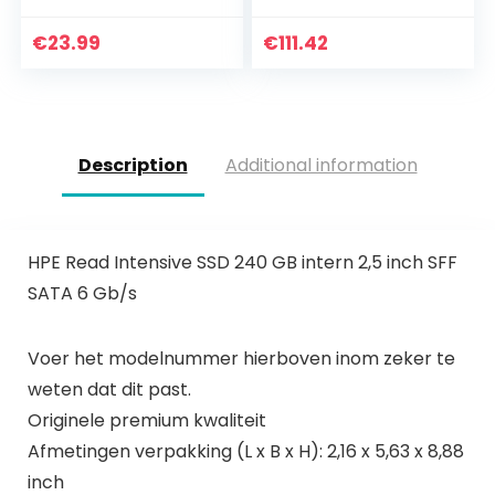
en MacPro
Solid State Schijf
(SB-ROCKET-1TB)
€
23.99
€
111.42
Description
Additional information
HPE Read Intensive SSD 240 GB intern 2,5 inch SFF
SATA 6 Gb/s
Voer het modelnummer hierboven inom zeker te
weten dat dit past.
Originele premium kwaliteit
Afmetingen verpakking (L x B x H): 2,16 x 5,63 x 8,88
inch