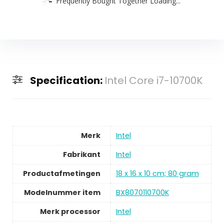
Frequently Bought Together Loading...
Specification:
Intel Core i7-10700K
Merk
Intel
Fabrikant
Intel
Productafmetingen
18 x 16 x 10 cm; 80 gram
Modelnummer item
BX8070110700K
Merk processor
Intel