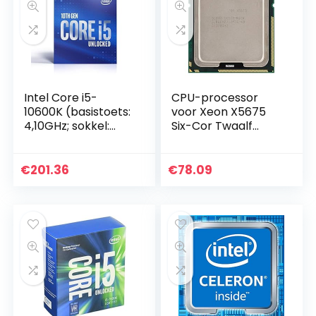
Intel Core i5-
CPU-processor
10600K (basistoets:
voor Xeon X5675
4,10GHz; sokkel:
Six-Cor Twaalf
LGA1200; 125Watt)
threads 12M cache
box
LGA1366 Officiële
CPU-versie 6.4GT /
€
201.36
€
78.09
s QPI-bus