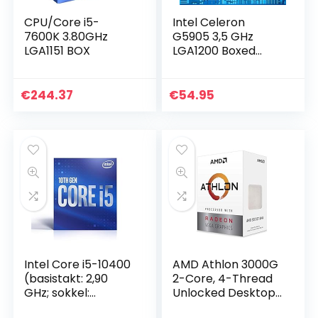
CPU/Core i5-
Intel Celeron
7600K 3.80GHz
G5905 3,5 GHz
LGA1151 BOX
LGA1200 Boxed
processor
BX80701G5905
€
244.37
€
54.95
Intel Core i5-10400
AMD Athlon 3000G
(basistakt: 2,90
2-Core, 4-Thread
GHz; sokkel:
Unlocked Desktop
LGA1200; 65 Watt)
Processor with