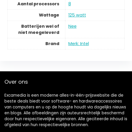
Aantal processors
8
Wattage
125 watt
Batterijen wel of
Nee
niet meegeleverd
Brand
Merk: Intel
Over ons
Excamedia is een moderne alles-in-één-prijswebsite die de
beste deals biedt voor software- en hardwareaccessoires
van computers en u op de hoogte houdt via dagelijks nieuws
en blogs. Alle afbeeldingen zijn auteursrechtelijk beschermd
door hun respectievelijke eigenaren. Alle geciteerde inhoud is
afgeleid van hun respectievelijke bronnen.