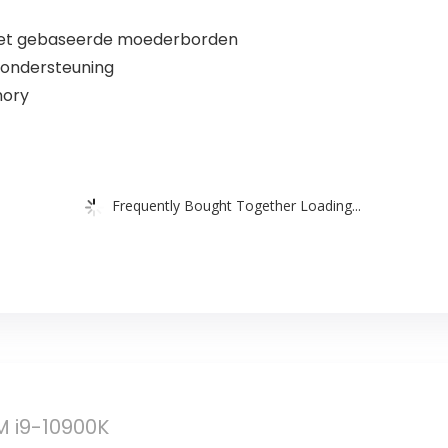
pset gebaseerde moederborden
 ondersteuning
mory
Frequently Bought Together Loading...
M i9-10900K