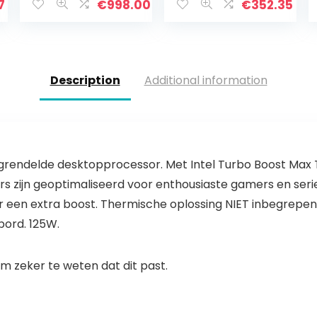
Prism
7
€
998.00
€
352.35
Description
Additional information
tgrendelde desktopprocessor. Met Intel Turbo Boost Max 
rs zijn geoptimaliseerd voor enthousiaste gamers en se
r een extra boost. Thermische oplossing NIET inbegrepen
ord. 125W.
 zeker te weten dat dit past.