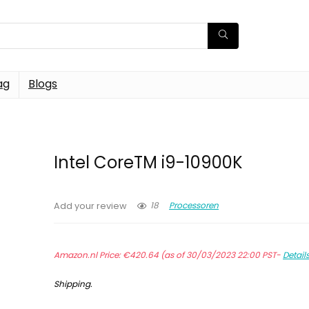
ag
Blogs
Intel CoreTM i9-10900K
18
Processoren
Add your review
Amazon.nl Price:
€
420.64
(as of 30/03/2023 22:00 PST-
Detail
Shipping
.