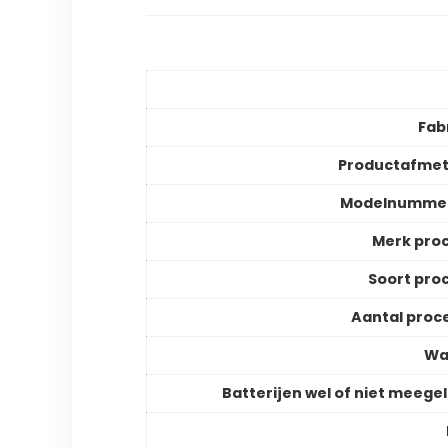
Fab
Productafmet
Modelnummer
Merk pro
Soort pro
Aantal proc
Wa
Batterijen wel of niet meege