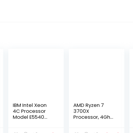
IBM Intel Xeon
AMD Ryzen 7
4C Processor
3700X
Model E5540
Processor, 4Ghz
80W 2.53GH
AM4 36MB
Cache Wraith