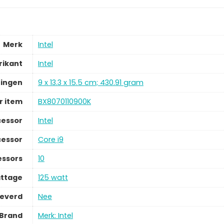
Merk
Intel
rikant
Intel
ingen
9 x 13.3 x 15.5 cm; 430.91 gram
 item
BX8070110900K
cessor
Intel
cessor
Core i9
essors
10
ttage
125 watt
leverd
Nee
Brand
Merk: Intel