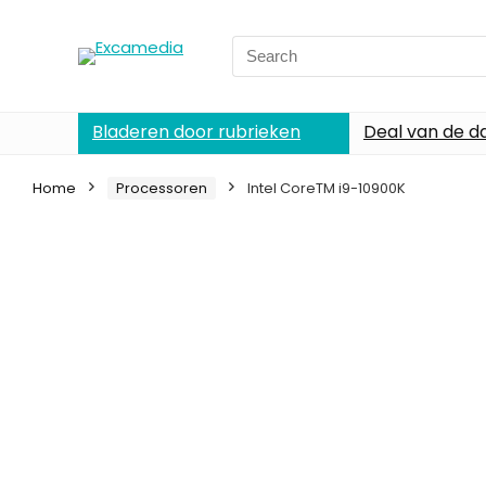
Search
for:
Bladeren door rubrieken
Deal van de d
Home
Processoren
Intel CoreTM i9-10900K