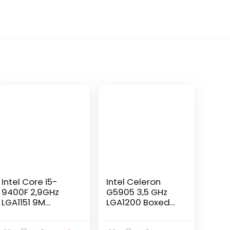
Intel Core i5-
Intel Celeron
9400F 2,9GHz
G5905 3,5 GHz
LGA1151 9M
LGA1200 Boxed
Cache Box CPU
processor
BX80701G5905