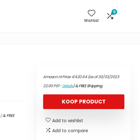
0
Wishlist
Amazon.nl Price:
€
420.64
(as of 30/03/2023
22:00 PST-
Details
)
&
FREE Shipping
.
KOOP PRODUCT
s
)
&
FREE
Add to wishlist
Add to compare