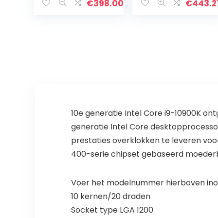
€
398.00
€
443.2
10e generatie Intel Core i9-10900K on
generatie Intel Core desktopprocesso
prestaties overklokken te leveren voo
400-serie chipset gebaseerd moederb
Voer het modelnummer hierboven inom
10 kernen/20 draden
Socket type LGA 1200