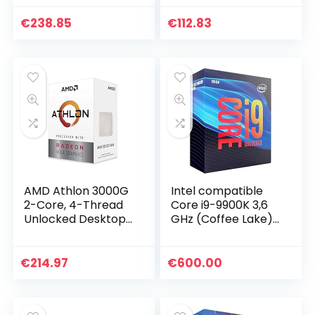
MHz, L2/L3-Cache)
Box
€
238.85
€
112.83
AMD Athlon 3000G
Intel compatible
2-Core, 4-Thread
Core i9-9900K 3,6
Unlocked Desktop
GHz (Coffee Lake)
Processor with
Sockel 1151 – boxed
Radeon Graphics
€
214.97
€
600.00