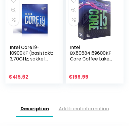
Intel Core i9-
Intel
10900KF (basistakt:
BX80684I59600KF
3,70GHz; sokkel:
Core Coffee Lake
LGA1200; 125 watt)
i5-9600KF
box
Processor, 9MB,
4.60 GHz, 14nm
€
415.62
€
199.99
Description
Additional information