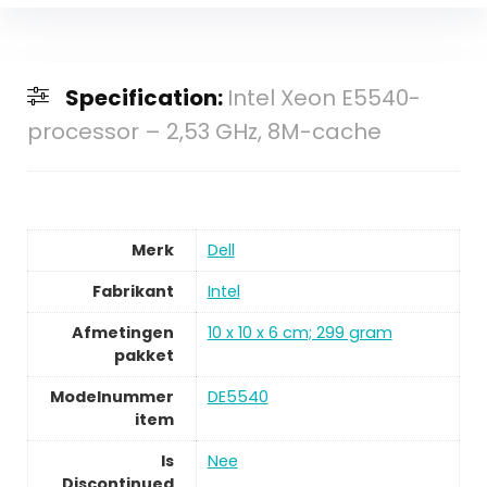
Specification:
Intel Xeon E5540-
processor – 2,53 GHz, 8M-cache
Merk
Dell
Fabrikant
Intel
Afmetingen
10 x 10 x 6 cm; 299 gram
pakket
Modelnummer
DE5540
item
Is
Nee
Discontinued