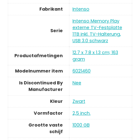
Fabrikant
Intenso
Intenso Memory Play
externe TV-Festplatte
Serie
1TB inkl. TV-Halterung,
USB 3.0 schwarz
12.7 x 7.8 x 1.3 cm; 163
Productafmetingen
gram
Modelnummer item
6021460
Is Discontinued By
Nee
Manufacturer
Kleur
Zwart
Vormfactor
2,5 inch.
Grootte vaste
1000 GB
schijf