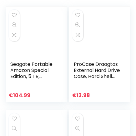
Seagate Portable
ProCase Draagtas
Amazon Special
External Hard Drive
Edition, 5 TB,
Case, Hard Shell
Draagbare Externe
Travel Storage
Harde Schijf, Zwart,
Organizer voor
2,5″, USB 3.0, PC,
Seagate Expansion,
€
104.99
€
13.98
Laptop, 2 jaar
Seagate Backup…
Rescue Services
(STGX5000400)