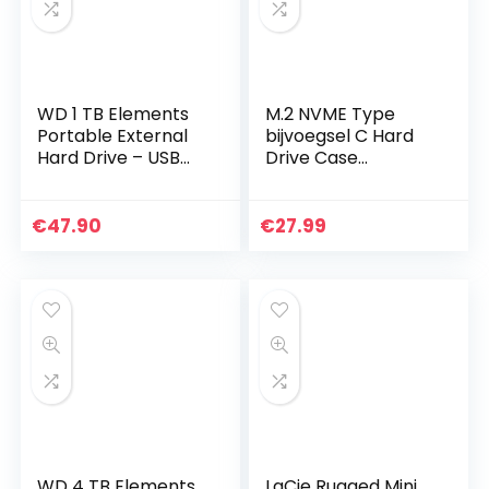
WD 1 TB Elements
M.2 NVME Type
Portable External
bijvoegsel C Hard
Hard Drive – USB
Drive Case
3.0, Black
Slijtvaste M.2 NVME
Mobile Hard Drive
Enclosure M.2
€
47.90
€
27.99
NVME Enclosure
WD 4 TB Elements
LaCie Rugged Mini,