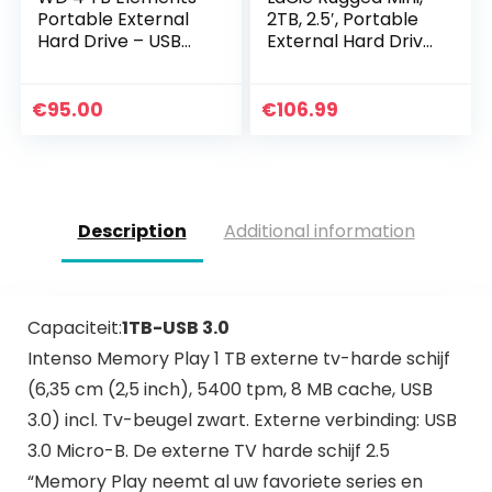
Portable External
2TB, 2.5′, Portable
Hard Drive – USB
External Hard Drive,
3.0, Black
for PC and Mac,
Shock, Drop and
Pressure Resistant,
€
95.00
€
106.99
2 year…
Description
Additional information
Capaciteit:
1TB-USB 3.0
Intenso Memory Play 1 TB externe tv-harde schijf
(6,35 cm (2,5 inch), 5400 tpm, 8 MB cache, USB
3.0) incl. Tv-beugel zwart. Externe verbinding: USB
3.0 Micro-B. De externe TV harde schijf 2.5
“Memory Play neemt al uw favoriete series en