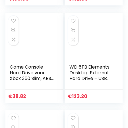
ing, met software
voor…
Game Console
WD 6TB Elements
Hard Drive voor
Desktop External
Xbox 360 Slim, ABS-
Hard Drive – USB
materialen die
3.0
bestand zijn tegen
slijtage met grote
€
38.82
€
123.20
opslagruimte en…