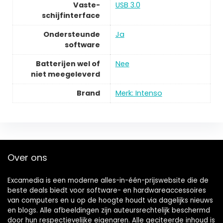
Vaste-
USB 3.0
schijfinterface
Ondersteunde
Ja
software
Batterijen wel of
Nee
niet meegeleverd
Brand
Merk: Intenso
Over ons
Excamedia is een moderne alles-in-één-prijswebsite die de
beste deals biedt voor software- en hardwareaccessoires
van computers en u op de hoogte houdt via dagelijks nieuws
en blogs. Alle afbeeldingen zijn auteursrechtelijk beschermd
door hun respectievelijke eigenaren. Alle geciteerde inhoud is