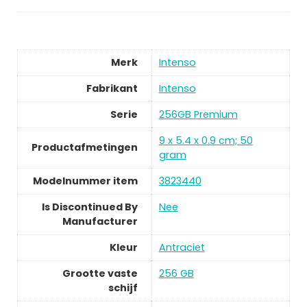
Merk
Intenso
Fabrikant
Intenso
Serie
256GB Premium
9 x 5.4 x 0.9 cm; 50
Productafmetingen
gram
Modelnummer item
3823440
Is Discontinued By
Nee
Manufacturer
Kleur
Antraciet
Grootte vaste
256 GB
schijf