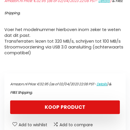
Amazon.nl Price:
€
32.95
(as of 02/04/2023 22:08 PST-
Details
)
&
FREE
Shipping
.
Voer het modelnummer hierboven inom zeker te weten
dat dit past.
Transferraten: lezen tot 320 MB/s, schrijven tot 100 MB/s
Stroomvoorziening via USB 3.0 aansluiting (achterwaarts
compatibel)
Amazon.nl Price:
€
32.95
(as of 02/04/2023 22:08 PST-
Details
)
&
FREE Shipping
.
KOOP PRODUCT
Add to wishlist
Add to compare