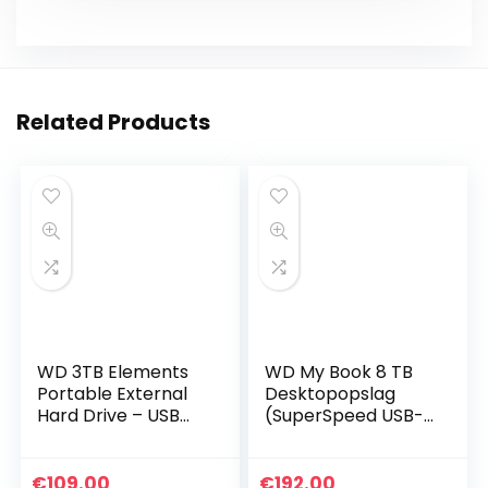
Related Products
WD 3TB Elements
WD My Book 8 TB
Portable External
Desktopopslag
Hard Drive – USB
(SuperSpeed USB-
3.0
poort, 256-bits
AES-
hardwareversleutel
€
109.00
€
192.00