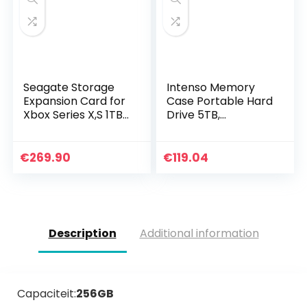
Seagate Storage
Intenso Memory
Expansion Card for
Case Portable Hard
Xbox Series X,S 1TB
Drive 5TB,
Solid State Drive –
draagbare externe
NVMe Expansion
harde schijf – 2,5
SSD for Xbox Series
inch, 5400 rpm, 8
€
269.90
€
119.04
X,S…
MB cache, USB 3.0…
Description
Additional information
Capaciteit:
256GB