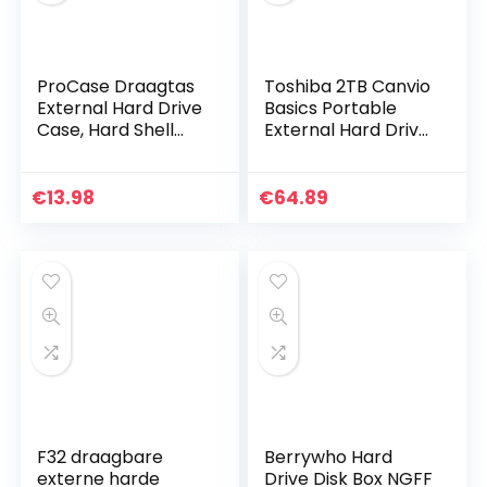
ProCase Draagtas
Toshiba 2TB Canvio
External Hard Drive
Basics Portable
Case, Hard Shell
External Hard Drive,
Travel Storage
USB 3.2. Gen 1, Black
Organizer voor
(HDTB420EK3AA)
Seagate Expansion,
€
13.98
€
64.89
Seagate Backup…
F32 draagbare
Berrywho Hard
externe harde
Drive Disk Box NGFF