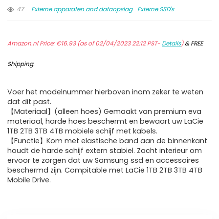
47
Externe apparaten and dataopslag
Externe SSD's
Amazon.nl Price:
€
16.93
(as of 02/04/2023 22:12 PST-
Details
)
&
FREE
Shipping
.
Voer het modelnummer hierboven inom zeker te weten
dat dit past.
【Materiaal】(alleen hoes) Gemaakt van premium eva
materiaal, harde hoes beschermt en bewaart uw LaCie
1TB 2TB 3TB 4TB mobiele schijf met kabels.
【Functie】Kom met elastische band aan de binnenkant
houdt de harde schijf extern stabiel. Zacht interieur om
ervoor te zorgen dat uw Samsung ssd en accessoires
beschermd zijn. Compitable met LaCie 1TB 2TB 3TB 4TB
Mobile Drive.