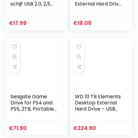
schijf USB 2.0, 2,5
External Hard Drive
inch zakformaat
Type-C converter
Hardrive back-
adapter behuizing
up/opslag, 200 GB
geval Solid State
€
17.99
€
18.08
geheugenuitbreidin
Hard Disk Box…
g hdd…
Seagate Game
WD 10 TB Elements
Drive for PS4 and
Desktop External
PS5, 2TB, Portable
Hard Drive – USB
External Hard Drive,
3.0, Black
Compatible with
PS4 and PS5
€
71.90
€
224.90
(STGD2000200)