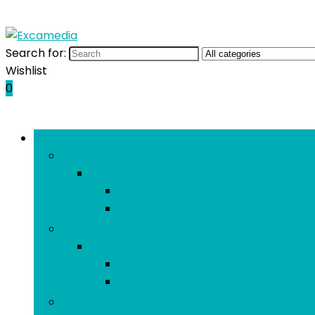
Search for:
Wishlist
0
Bladeren door rubrieken
Externe apparaten and dataopslag
Externe apparaten and dataopslag
Externe harde schijven
Externe SSD’s
Interne dataopslag
Interne dataopslag
Interne harde schijven
Interne SSD’s
Grafische kaarten