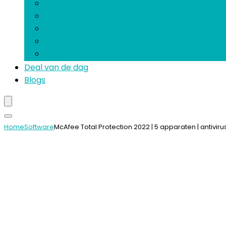
Geheugen
Moederborden
Processoren
Interne geluidskaarten
Software
Deal van de dag
Blogs
Home
Software
McAfee Total Protection 2022 | 5 apparaten | antivirus