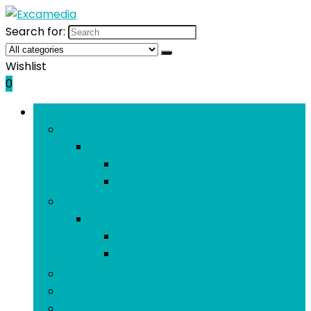
Search for:
Wishlist
0
Bladeren door rubrieken
Externe apparaten and dataopslag
Externe apparaten and dataopslag
Externe harde schijven
Externe SSD’s
Interne dataopslag
Interne dataopslag
Interne harde schijven
Interne SSD’s
Grafische kaarten
Geheugen
Moederborden