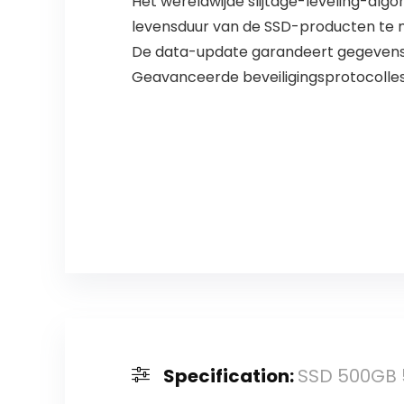
Het wereldwijde slijtage-leveling-al
levensduur van de SSD-producten te 
De data-update garandeert gegevensint
Geavanceerde beveiligingsprotocolles 
Specification:
SSD 500GB 