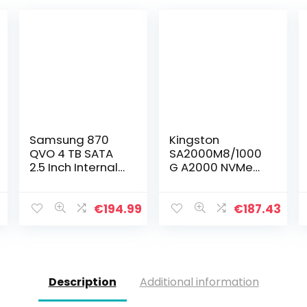
Samsung 870
Kingston
QVO 4 TB SATA
SA2000M8/1000
2.5 Inch Internal
G A2000 NVMe
Solid State Drive
PCIe M.2 2280
(SSD) (MZ-
1TB SSD
77Q4T0)
€
194.99
€
187.43
Description
Additional information