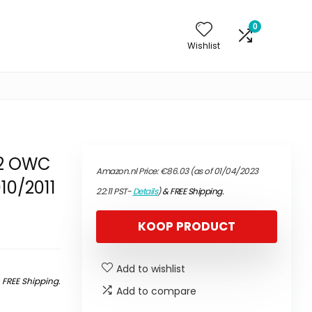
0
Wishlist
.2 OWC
Amazon.nl Price:
€
86.03
(as of 01/04/2023
10/2011
22:11 PST-
Details
)
&
FREE Shipping
.
KOOP PRODUCT
Add to wishlist
&
FREE Shipping
.
Add to compare