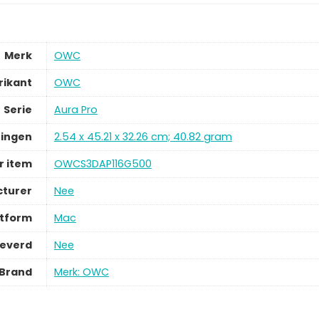
Merk
OWC
rikant
OWC
Serie
Aura Pro
ingen
2.54 x 45.21 x 32.26 cm; 40.82 gram
 item
OWCS3DAP116G500
cturer
Nee
tform
Mac
leverd
Nee
Brand
Merk: OWC