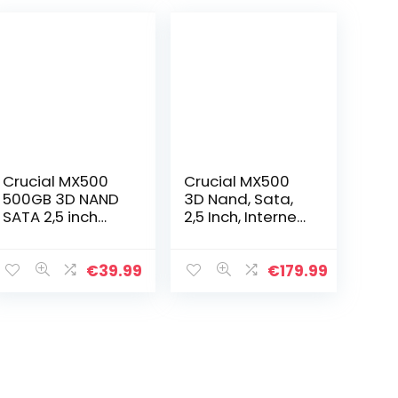
Crucial MX500
Crucial MX500
500GB 3D NAND
3D Nand, Sata,
SATA 2,5 inch
2,5 Inch, Interne
Interne SSD –
SSD, 2TB, Zilver
Tot 560MB/s –
CT500MX500SS
€
39.99
€
179.99
D1