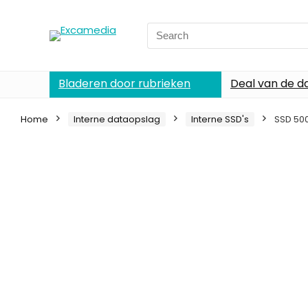
Search
for:
Bladeren door rubrieken
Deal van de d
Home
Interne dataopslag
Interne SSD's
SSD 500