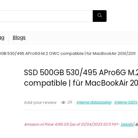
ag
Blogs
GB 530/495 APro6G M.2 OWC compatible | für MacBookAir 2010/2011
SSD 500GB 530/495 APro6G M
compatible | für MacBookAir 20
29
Interne dataopslag
Interne SSD's
Add your review
Amazon.nl Price:
€
86.03
(as of 01/04/2023 22:11 PST-
Details
)