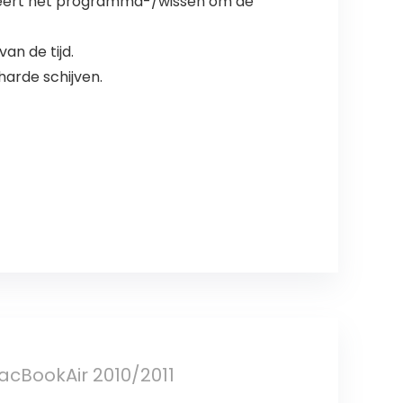
eheert het programma-/wissen om de
an de tijd.
arde schijven.
cBookAir 2010/2011