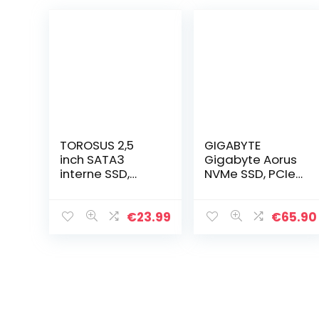
TOROSUS 2,5
GIGABYTE
inch SATA3
Gigabyte Aorus
interne SSD,
NVMe SSD, PCIe
Solid State Drive,
4.0 M.2 Type
voor desktop-
2280-500GB
pc’s en MacPro
€
23.99
€
65.90