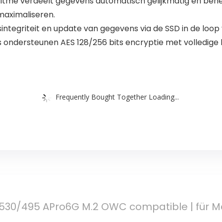
goritme verdeelt gegevens automatisch gelijkmatig en b
maximaliseren.
egriteit en update van gegevens via de SSD in de loop v
ondersteunen AES 128/256 bits encryptie met volledige h
Frequently Bought Together Loading...
530/495 APro6G M.2 OWC compatible | für Ma