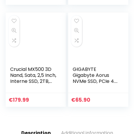
Prestaties (SB-
ROCKET-NVMe4-
500)
Crucial MX500 3D
GIGABYTE
Nand, Sata, 2,5 Inch,
Gigabyte Aorus
Interne SSD, 2TB,
NVMe SSD, PCIe 4.0
Zilver
M.2 Type 2280-
500GB
€
179.99
€
65.90
Description
Additional information