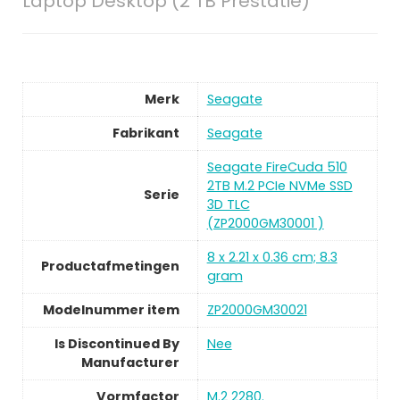
Laptop Desktop (2 TB Prestatie)
Merk
Seagate
Fabrikant
Seagate
Seagate FireCuda 510
2TB M.2 PCIe NVMe SSD
Serie
3D TLC
(ZP2000GM30001 )
8 x 2.21 x 0.36 cm; 8.3
Productafmetingen
gram
Modelnummer item
ZP2000GM30021
Is Discontinued By
Nee
Manufacturer
Vormfactor
M.2 2280.