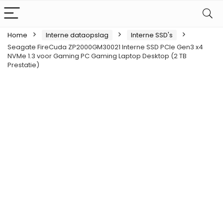
Home
Interne dataopslag
Interne SSD's
Seagate FireCuda ZP2000GM30021 Interne SSD PCIe Gen3 x4
NVMe 1.3 voor Gaming PC Gaming Laptop Desktop (2 TB
Prestatie)