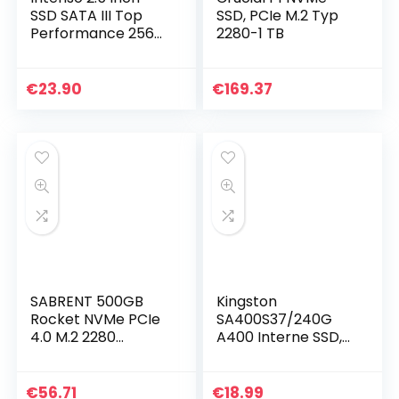
SSD SATA III Top
SSD, PCIe M.2 Typ
Performance 256
2280-1 TB
GB
€
23.90
€
169.37
SABRENT 500GB
Kingston
Rocket NVMe PCIe
SA400S37/240G
4.0 M.2 2280
A400 Interne SSD,
Interne SSD Solid
240GB, SATA 3, 2.5″
State Schijf met
Maximale
€
56.71
€
18.99