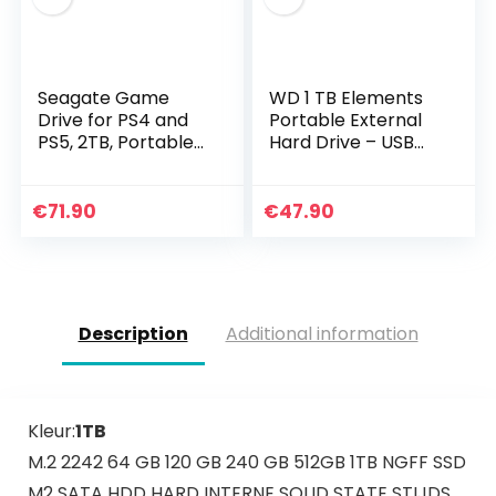
Seagate Game
WD 1 TB Elements
Drive for PS4 and
Portable External
PS5, 2TB, Portable
Hard Drive – USB
External Hard Drive,
3.0, Black
Compatible with
PS4 and PS5
€
71.90
€
47.90
(STGD2000200)
Description
Additional information
Kleur:
1TB
M.2 2242 64 GB 120 GB 240 GB 512GB 1TB NGFF SSD
M2 SATA HDD HARD INTERNE SOLID STATE STIJDS