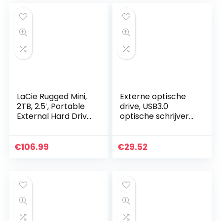
LaCie Rugged Mini,
Externe optische
2TB, 2.5′, Portable
drive, USB3.0
External Hard Drive,
optische schrijver-
for PC and Mac,
recorder, slanke
Shock, Drop and
draagbare externe
Pressure Resistant,
dvd-writer,
€
106.99
€
29.52
2 year…
optische dvd-drive
voor…