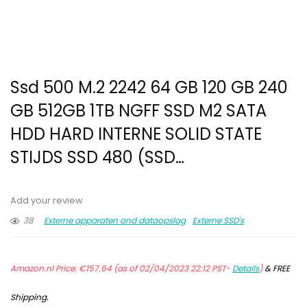
Ssd 500 M.2 2242 64 GB 120 GB 240
GB 512GB 1TB NGFF SSD M2 SATA
HDD HARD INTERNE SOLID STATE
STIJDS SSD 480 (SSD…
Add your review
38
Externe apparaten and dataopslag
Externe SSD's
Amazon.nl Price:
€
157.64
(as of 02/04/2023 22:12 PST-
Details
)
&
FREE
Shipping
.