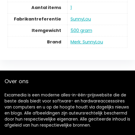
Aantal items
1
Fabrikantreferentie
SunnyLou
Itemgewicht
500 gram
Brand
Merk: SunnyLou
Over ons
Excamedia is een moderne alles-in-één-prijswebsite die de
beste deals biedt voor software- en hardwareaccessoires
van computers en u op de hoogte houdt via dagelijks nieuws
en blogs. Alle afbeeldingen zijn auteursrechtelijk beschermd
door hun respectievelijke eigenaren. Alle geciteerde inhoud is
afgeleid van hun respectievelijke bronnen.