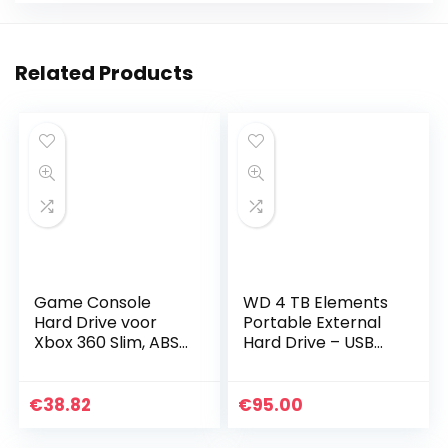
Related Products
Game Console
WD 4 TB Elements
Hard Drive voor
Portable External
Xbox 360 Slim, ABS-
Hard Drive – USB
materialen die
3.0, Black
bestand zijn tegen
slijtage met grote
€
38.82
€
95.00
opslagruimte en…