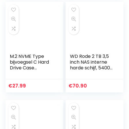
M.2 NVME Type
WD Rode 2 TB 3,5
bijvoegsel C Hard
inch NAS interne
Drive Case
harde schijf, 5400
Slijtvaste M.2 NVME
RPM, WD20EFAX
Mobile Hard Drive
Enclosure M.2
€
27.99
€
70.90
NVME Enclosure