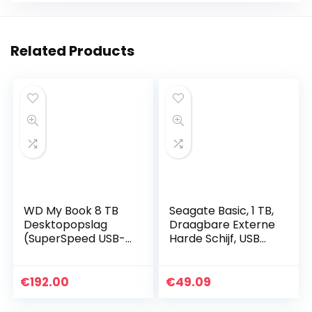
Related Products
WD My Book 8 TB
Seagate Basic, 1 TB,
Desktopopslag
Draagbare Externe
(SuperSpeed USB-
Harde Schijf, USB
poort, 256-bits
3.0, voor Windows &
AES-
Mac (STJL1000400)
hardwareversleutel
€
192.00
€
49.09
ing, met software
voor…