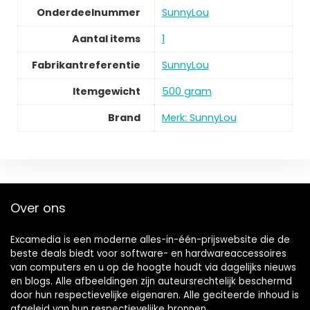
Onderdeelnummer
SunnyLou
Aantal items
1
Fabrikantreferentie
SunnyLou
Itemgewicht
500 gram
Brand
Merk: SunnyLou
Over ons
Excamedia is een moderne alles-in-één-prijswebsite die de
beste deals biedt voor software- en hardwareaccessoires
van computers en u op de hoogte houdt via dagelijks nieuws
en blogs. Alle afbeeldingen zijn auteursrechtelijk beschermd
door hun respectievelijke eigenaren. Alle geciteerde inhoud is
afgeleid van hun respectievelijke bronnen.