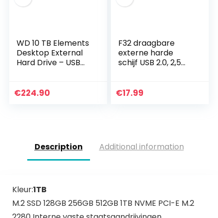
WD 10 TB Elements
F32 draagbare
Desktop External
externe harde
Hard Drive – USB
schijf USB 2.0, 2,5
3.0, Black
inch zakformaat
Hardrive back-
up/opslag, 200 GB
€
224.90
€
17.99
geheugenuitbreidin
g hdd…
Description
Additional information
Kleur:
1TB
M.2 SSD 128GB 256GB 512GB 1TB NVME PCI-E M.2
2280 Interne vaste staatsaandrijvingen