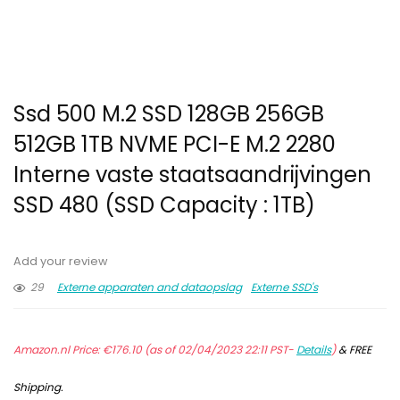
Ssd 500 M.2 SSD 128GB 256GB
512GB 1TB NVME PCI-E M.2 2280
Interne vaste staatsaandrijvingen
SSD 480 (SSD Capacity : 1TB)
Add your review
29
Externe apparaten and dataopslag
Externe SSD's
Amazon.nl Price:
€
176.10
(as of 02/04/2023 22:11 PST-
Details
)
&
FREE
Shipping
.