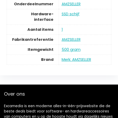
Onderdeelnummer
AMZSELLER
Hardware-
SSD schijf
interface
Aantal items
1
Fabrikantreferentie
AMZSELLER
Itemgewicht
500 gram
Brand
Merk: AMZSELLER
Over ons
Excamedia is een moderne alles-in-één-prijswebsite die de
beste deals biedt voor software- en hardwareaccessoires
van computers en u op de hoogte houdt via dagelijks nieuws