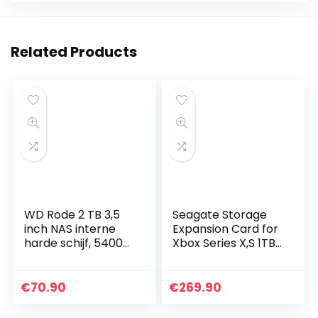
Related Products
WD Rode 2 TB 3,5
Seagate Storage
inch NAS interne
Expansion Card for
harde schijf, 5400
Xbox Series X,S 1TB
RPM, WD20EFAX
Solid State Drive –
NVMe Expansion
SSD for Xbox Series
€
70.90
€
269.90
X,S…