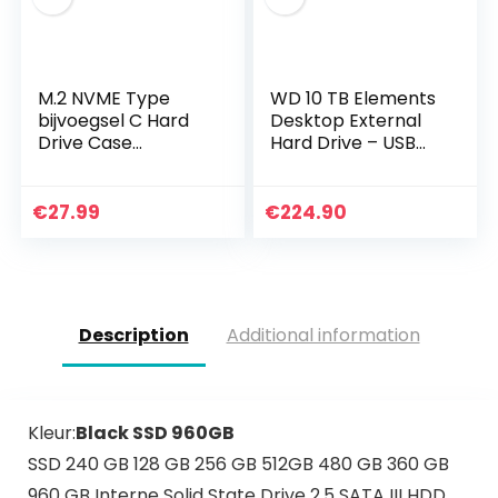
M.2 NVME Type
WD 10 TB Elements
bijvoegsel C Hard
Desktop External
Drive Case
Hard Drive – USB
Slijtvaste M.2 NVME
3.0, Black
Mobile Hard Drive
Enclosure M.2
€
27.99
€
224.90
NVME Enclosure
Description
Additional information
Kleur:
Black SSD 960GB
SSD 240 GB 128 GB 256 GB 512GB 480 GB 360 GB
960 GB Interne Solid State Drive 2.5 SATA III HDD