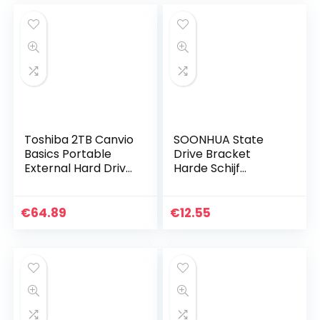
Toshiba 2TB Canvio
SOONHUA State
Basics Portable
Drive Bracket
External Hard Drive,
Harde Schijf
USB 3.2. Gen 1, Black
Adapter voor 9.5
(HDTB420EK3AA)
MM SSD Computer
Accessoire
€
64.89
€
12.55
Aluminium Verdikte