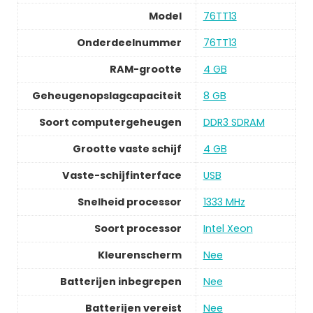
Model
76TT13
Onderdeelnummer
76TT13
RAM-grootte
4 GB
Geheugenopslagcapaciteit
8 GB
Soort computergeheugen
DDR3 SDRAM
Grootte vaste schijf
4 GB
Vaste-schijfinterface
USB
Snelheid processor
1333 MHz
Soort processor
Intel Xeon
Kleurenscherm
Nee
Batterijen inbegrepen
Nee
Batterijen vereist
Nee