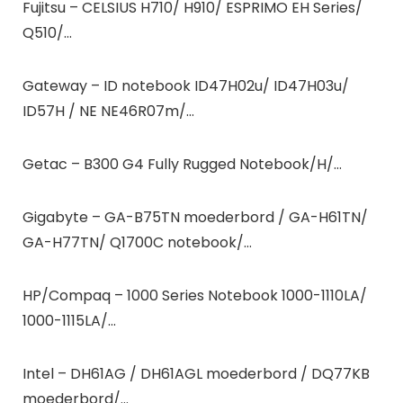
Fujitsu – CELSIUS H710/ H910/ ESPRIMO EH Series/
Q510/…
Gateway – ID notebook ID47H02u/ ID47H03u/
ID57H / NE NE46R07m/…
Getac – B300 G4 Fully Rugged Notebook/H/…
Gigabyte – GA-B75TN moederbord / GA-H61TN/
GA-H77TN/ Q1700C notebook/…
HP/Compaq – 1000 Series Notebook 1000-1110LA/
1000-1115LA/…
Intel – DH61AG / DH61AGL moederbord / DQ77KB
moederbord/…