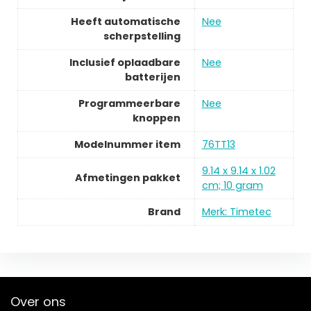
Heeft automatische
Nee
scherpstelling
Inclusief oplaadbare
Nee
batterijen
Programmeerbare
Nee
knoppen
Modelnummer item
76TT13
9.14 x 9.14 x 1.02
Afmetingen pakket
cm; 10 gram
Brand
Merk: Timetec
Over ons