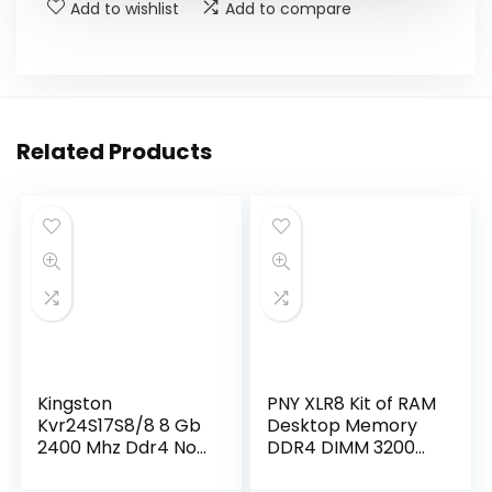
Add to wishlist
Add to compare
Related Products
Kingston
PNY XLR8 Kit of RAM
Kvr24S17S8/8 8 Gb
Desktop Memory
2400 Mhz Ddr4 Non
DDR4 DIMM 3200
Ecc-Geheugen
MHz 32GB (2x16GB),
Ram Sodimm
Black,