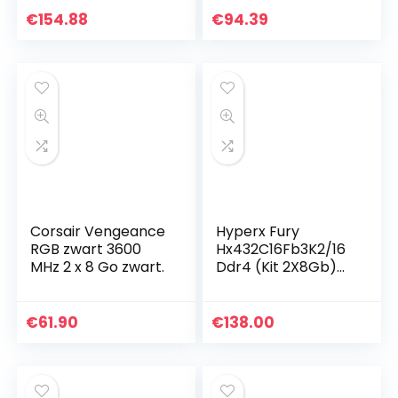
MD32GK2D4320016
€
154.88
€
94.39
XR
Corsair Vengeance
Hyperx Fury
RGB zwart 3600
Hx432C16Fb3K2/16
MHz 2 x 8 Go zwart.
Ddr4 (Kit 2X8Gb)
16Gb 3200Mhzcl15
Dimm 1Rx8, Zwart
€
61.90
€
138.00