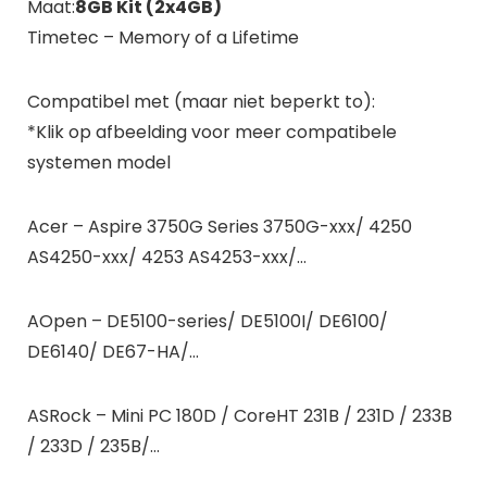
Maat:
8GB Kit (2x4GB)
Timetec – Memory of a Lifetime
Compatibel met (maar niet beperkt to):
*Klik op afbeelding voor meer compatibele
systemen model
Acer – Aspire 3750G Series 3750G-xxx/ 4250
AS4250-xxx/ 4253 AS4253-xxx/…
AOpen – DE5100-series/ DE5100I/ DE6100/
DE6140/ DE67-HA/…
ASRock – Mini PC 180D / CoreHT 231B / 231D / 233B
/ 233D / 235B/…