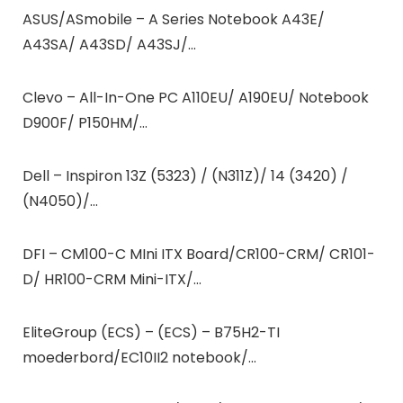
ASUS/ASmobile – A Series Notebook A43E/
A43SA/ A43SD/ A43SJ/…
Clevo – All-In-One PC A110EU/ A190EU/ Notebook
D900F/ P150HM/…
Dell – Inspiron 13Z (5323) / (N311Z)/ 14 (3420) /
(N4050)/…
DFI – CM100-C MIni ITX Board/CR100-CRM/ CR101-
D/ HR100-CRM Mini-ITX/…
EliteGroup (ECS) – (ECS) – B75H2-TI
moederbord/EC10II2 notebook/…