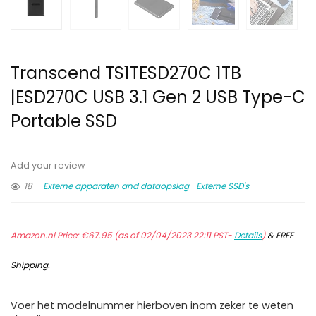
Transcend TS1TESD270C 1TB
|ESD270C USB 3.1 Gen 2 USB Type-C
Portable SSD
Add your review
18
Externe apparaten and dataopslag
Externe SSD's
Amazon.nl Price:
€
67.95
(as of 02/04/2023 22:11 PST-
Details
)
&
FREE
Shipping
.
Voer het modelnummer hierboven inom zeker te weten