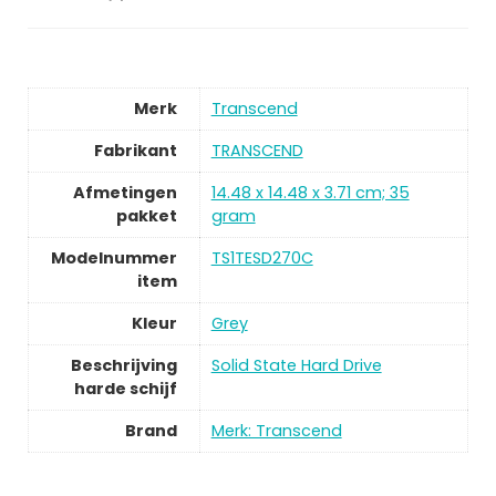
Merk
Transcend
Fabrikant
TRANSCEND
Afmetingen
14.48 x 14.48 x 3.71 cm; 35
pakket
gram
Modelnummer
TS1TESD270C
item
Kleur
Grey
Beschrijving
Solid State Hard Drive
harde schijf
Brand
Merk: Transcend