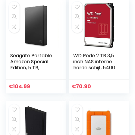
Seagate Portable
WD Rode 2 TB 3,5
Amazon Special
inch NAS interne
Edition, 5 TB,
harde schijf, 5400
Draagbare Externe
RPM, WD20EFAX
Harde Schijf, Zwart,
2,5″, USB 3.0, PC,
€
104.99
€
70.90
Laptop, 2 jaar
Rescue Services
(STGX5000400)