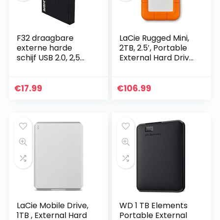
F32 draagbare
LaCie Rugged Mini,
externe harde
2TB, 2.5′, Portable
schijf USB 2.0, 2,5
External Hard Drive,
inch zakformaat
for PC and Mac,
Hardrive back-
Shock, Drop and
up/opslag, 200 GB
Pressure Resistant,
€
17.99
€
106.99
geheugenuitbreidin
2 year…
g hdd…
LaCie Mobile Drive,
WD 1 TB Elements
1TB , External Hard
Portable External