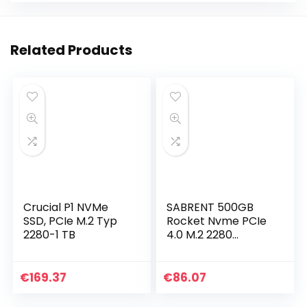
Related Products
Crucial P1 NVMe
SABRENT 500GB
SSD, PCIe M.2 Typ
Rocket Nvme PCIe
2280-1 TB
4.0 M.2 2280
interne SSD Solid
State Drive met
maximale
€
169.37
€
86.07
prestaties en
koelplaat (laatste…