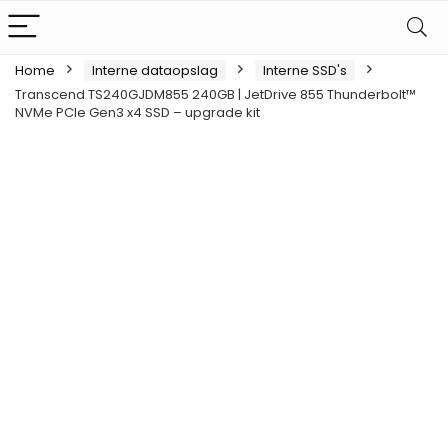
Home
Interne dataopslag
Interne SSD's
Transcend TS240GJDM855 240GB | JetDrive 855 Thunderbolt™
NVMe PCIe Gen3 x4 SSD – upgrade kit