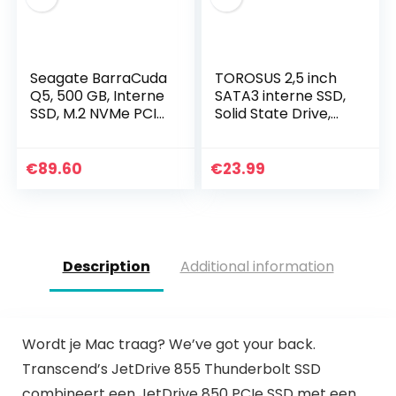
Seagate BarraCuda
TOROSUS 2,5 inch
Q5, 500 GB, Interne
SATA3 interne SSD,
SSD, M.2 NVMe PCIe
Solid State Drive,
Gen3 ×4, 3D QLC,
voor desktop-pc’s
voor PC & laptop
en MacPro
(ZP500CV3A001)
€
89.60
€
23.99
Description
Additional information
Wordt je Mac traag? We’ve got your back.
Transcend’s JetDrive 855 Thunderbolt SSD
combineert een JetDrive 850 PCIe SSD met een