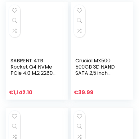
SABRENT 4TB
Crucial MX500
Rocket Q4 NVMe
500GB 3D NAND
PCIe 4.0 M.2 2280
SATA 2,5 inch
Interne SSD Solid
Interne SSD – Tot
State schijf met
560MB/s –
maximale
CT500MX500SSD1
€
1,142.10
€
39.99
prestaties R/W
4900/3500 MB/s…