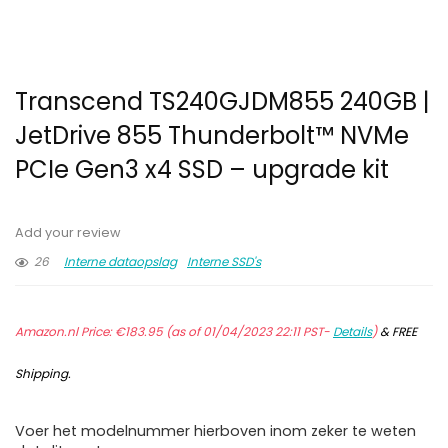
Transcend TS240GJDM855 240GB |
JetDrive 855 Thunderbolt™ NVMe
PCIe Gen3 x4 SSD – upgrade kit
Add your review
26
Interne dataopslag
Interne SSD's
Amazon.nl Price:
€
183.95
(as of 01/04/2023 22:11 PST-
Details
)
&
FREE
Shipping
.
Voer het modelnummer hierboven inom zeker te weten