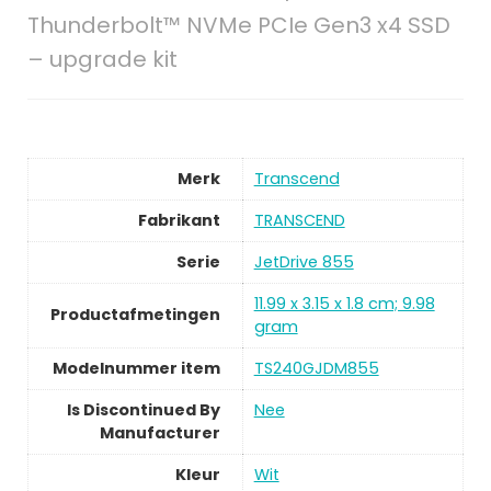
Thunderbolt™ NVMe PCIe Gen3 x4 SSD
– upgrade kit
Merk
Transcend
Fabrikant
TRANSCEND
Serie
JetDrive 855
11.99 x 3.15 x 1.8 cm; 9.98
Productafmetingen
gram
Modelnummer item
TS240GJDM855
Is Discontinued By
Nee
Manufacturer
Kleur
Wit