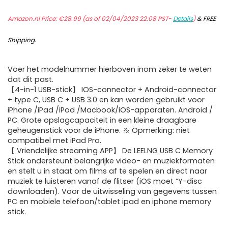
Amazon.nl Price:
€
28.99
(as of 02/04/2023 22:08 PST-
Details
)
&
FREE
Shipping
.
Voer het modelnummer hierboven inom zeker te weten
dat dit past.
【4-in-1 USB-stick】 IOS-connector + Android-connector
+ type C, USB C + USB 3.0 en kan worden gebruikt voor
iPhone /iPad /iPod /Macbook/iOS-apparaten. Android /
PC. Grote opslagcapaciteit in een kleine draagbare
geheugenstick voor de iPhone. ※ Opmerking: niet
compatibel met iPad Pro.
【 Vriendelijke streaming APP】 De LEELNG USB C Memory
Stick ondersteunt belangrijke video- en muziekformaten
en stelt u in staat om films af te spelen en direct naar
muziek te luisteren vanaf de flitser (iOS moet “Y-disc
downloaden). Voor de uitwisseling van gegevens tussen
PC en mobiele telefoon/tablet ipad en iphone memory
stick.