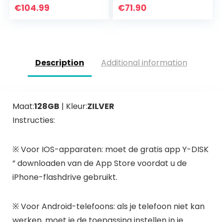
2,5″, USB 3.0, PC,
PS4 and PS5
€
104.99
€
71.90
Laptop, 2 jaar
(STGD2000200)
Rescue Services
(STGX5000400)
Description
Additional information
Maat:
128GB
| Kleur:
ZILVER
Instructies:
※ Voor IOS-apparaten: moet de gratis app Y-DISK
” downloaden van de App Store voordat u de
iPhone-flashdrive gebruikt.
※ Voor Android-telefoons: als je telefoon niet kan
werken, moet je de toepassing instellen in je