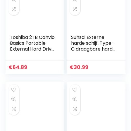
Toshiba 2TB Canvio
Suhsai Externe
Basics Portable
harde schijf, Type-
External Hard Drive,
C draagbare harde
USB 3.2. Gen 1, Black
schijf naar Type-C
(HDTB420EK3AA)
en USB 3.1, Ultra
slanke draagbare
€
64.89
€
30.99
HDD back…