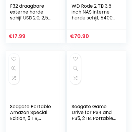
F32 draagbare
WD Rode 2 TB 3,5
externe harde
inch NAS interne
schijf USB 2.0, 2,5
harde schijf, 5400
inch zakformaat
RPM, WD20EFAX
Hardrive back-
up/opslag, 200 GB
€
17.99
€
70.90
geheugenuitbreidin
g hdd…
Seagate Portable
Seagate Game
Amazon Special
Drive for PS4 and
Edition, 5 TB,
PS5, 2TB, Portable
Draagbare Externe
External Hard Drive,
Harde Schijf, Zwart,
Compatible with