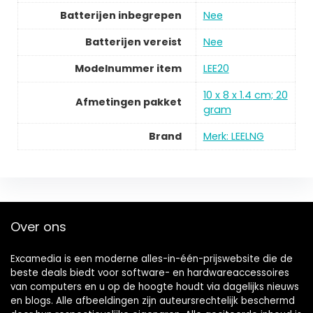
Batterijen inbegrepen
Nee
Batterijen vereist
Nee
Modelnummer item
LEE20
10 x 8 x 1.4 cm; 20
Afmetingen pakket
gram
Brand
Merk: LEELNG
Over ons
Excamedia is een moderne alles-in-één-prijswebsite die de
beste deals biedt voor software- en hardwareaccessoires
van computers en u op de hoogte houdt via dagelijks nieuws
en blogs. Alle afbeeldingen zijn auteursrechtelijk beschermd