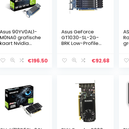
Asus 90YV0AL1-
Asus GeForce
AS
M0NA0 grafische
GT1030-SL-2G-
Ra
kaart Nvidia
BRK Low-Profile
gr
GeForce GT710-
grafische kaart
(P
SL-2GD5, 2 GB, PCI
(Nvidia, PCIe 3.0,
G
Express 2.0
2GB GDDR5-
ge
€
196.50
€
92.68
geheugen, HDMI,
Di
DVI)
D,