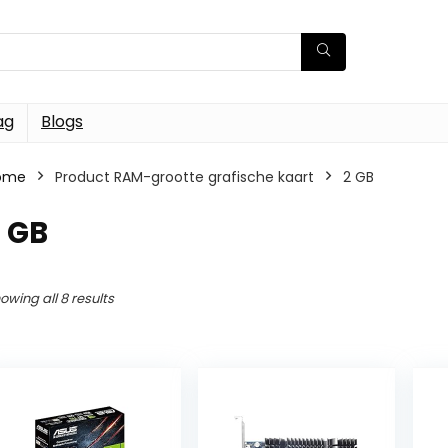
ag
Blogs
ome
Product RAM-grootte grafische kaart
2 GB
 GB
owing all 8 results