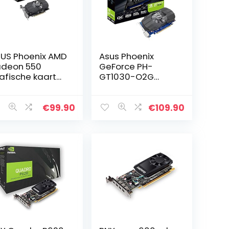
US Phoenix AMD
Asus Phoenix
deon 550
GeForce PH-
afische kaart
GT1030-O2G
CIe 3.0, 2GB
grafische kaart
DDR5-
(Nvidia, PCIe 3.0,
heugen, HDMI,
2GB GDDR5-
€
99.90
€
109.90
splayPort, DVI-
geheugen, HDMI,
 IP5X, Dubbele…
DVI)