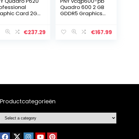
Y Quadro P620
PNY vcqp600-pb
ofessional
Quadro 600 2 GB
aphic Card 2GB
GDDR5 Graphics
DR5 PCI
Card – Graphics
press 3.0 x16,
Cards (NVIDIA,
ngle Slot, 4x
Quadro 600, 5120
€
237.29
€
167.99
ni-DisplayPort,
x 2880 pixels,
 Support…
GDDR5, PCI…
Productcategorieën