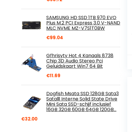
SAMSUNG HD SSD 1TB 970 EVO
Plus M.2 PCI Express 3.0 V-NAND
MLC NVME MZ-V7S1T0BW
€
99.04
Gfhrisyty Hot 4 Kanaals 8738
Chip 3D Audio Stereo Pci
Geluidskaart Win7 64 Bit
€
11.69
Dogfish Msata SSD 128GB Sata3
SataⅢ Interne Solid State Drive
Mini Sata SSD-schijf inclusief
16GB 32GB 60GB 64GB 120GB…
€
32.00