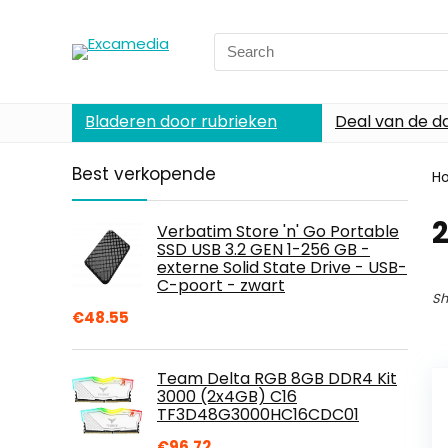
Search
for:
Bladeren door rubrieken
Deal van de d
Best verkopende
H
2
Verbatim Store 'n' Go Portable
SSD USB 3.2 GEN 1-256 GB -
externe Solid State Drive - USB-
C-poort - zwart
Sh
€
48.55
Team Delta RGB 8GB DDR4 Kit
3000 (2x4GB) C16
TF3D48G3000HC16CDC01
€
96.72