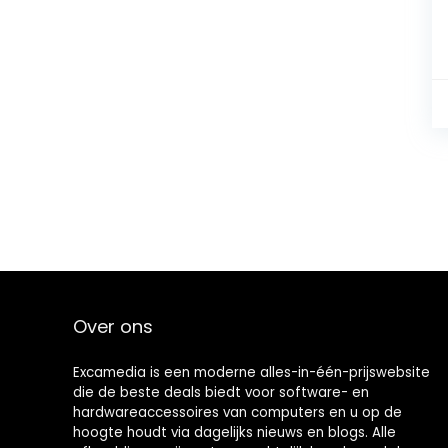
Over ons
Excamedia is een moderne alles-in-één-prijswebsite
die de beste deals biedt voor software- en
hardwareaccessoires van computers en u op de
hoogte houdt via dagelijks nieuws en blogs. Alle