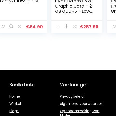
GV-N710D5SL-2GL
PNY Quadro P620
PN
Graphic Card – 2
Pr
GB GDDR5 – Low-
Gr
Profile – Single
GD
Slot Space
Ex
Required
Si
€
64.90
€
267.99
Mi
5K
Snelle Links
Verklaringen
Home
Privacybeleid
Winkel
algemene voorwaarden
Blogs
Openbaarmaking van
filialen