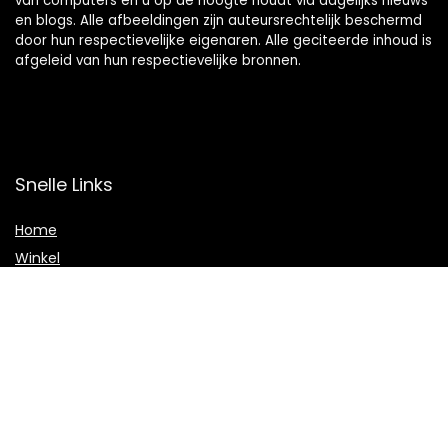
van computers en u op de hoogte houdt via dagelijks nieuws
en blogs. Alle afbeeldingen zijn auteursrechtelijk beschermd
door hun respectievelijke eigenaren. Alle geciteerde inhoud is
afgeleid van hun respectievelijke bronnen.
Snelle Links
Home
Winkel
Blogs
Adverteren
Onze webshops
Verklaringen
Privacybeleid