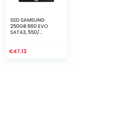
SSD SAMSUNG
250GB 860 EVO
SATA3, 550/
520MBs MZ-
76E250B / EU
€
47.13