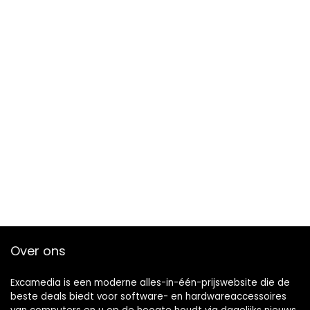
Over ons
Excamedia is een moderne alles-in-één-prijswebsite die de
beste deals biedt voor software- en hardwareaccessoires