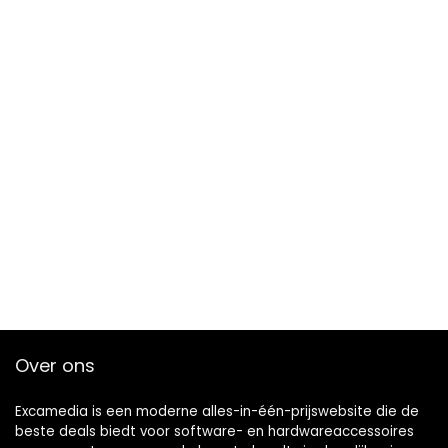
Over ons
Excamedia is een moderne alles-in-één-prijswebsite die de
beste deals biedt voor software- en hardwareaccessoires