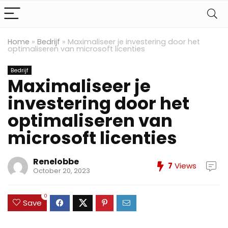
Home
»
Bedrijf
»
Maximaliseer je investering door het
optimaliseren van microsoft licenties
Bedrijf
Maximaliseer je
investering door het
optimaliseren van
microsoft licenties
Renelobbe
7
Views
October 20, 2023
0
Save