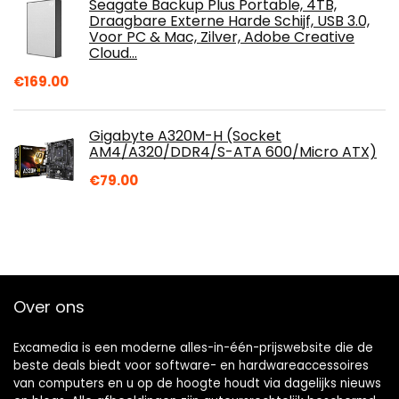
Seagate Backup Plus Portable, 4TB,
Draagbare Externe Harde Schijf, USB 3.0,
Voor PC & Mac, Zilver, Adobe Creative
Cloud…
€
169.00
Gigabyte A320M-H (Socket
AM4/A320/DDR4/S-ATA 600/Micro ATX)
€
79.00
Over ons
Excamedia is een moderne alles-in-één-prijswebsite die de
beste deals biedt voor software- en hardwareaccessoires
van computers en u op de hoogte houdt via dagelijks nieuws