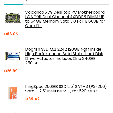
Volcanoo X79 Desktop PC Motherboard
LGA 2011 Dual Channel 4XDDR3 DIMM UP
to 64GB Memory Sata 3.0 Pci-E 8USB for
Core I7…
€
86.05
Dogfish SSD M.2 2242 120GB Ngff Inside
High Performance Solid State Hard Disk
Drive Actuator Includes One 240GB
250GB…
€
26.99
KingSpec 256GB SSD 2.5" SATA3 (P3-256)
Sata III 2.5" Interne SSD, tot 520 MB/s …
€
39.42