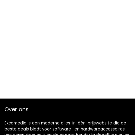
Over ons
Excamedia is een moderne alles-in-één-prijswebsite die de
beste deals biedt voor software- en hardwareaccessoires