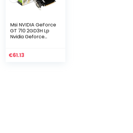
Msi NVIDIA GeForce
GT 710 2GD3H Lp
Nvidia Geforce
Hdmi Dvi-D D-Sub
Grafische Kaart, Pci
Express 2.0 X16,
€
61.13
2048Mb Ddr3, 64…