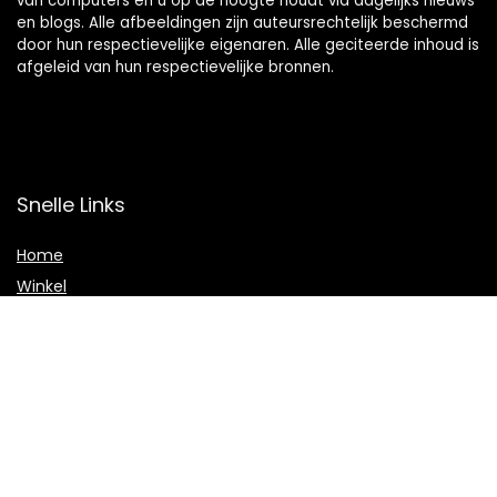
van computers en u op de hoogte houdt via dagelijks nieuws
en blogs. Alle afbeeldingen zijn auteursrechtelijk beschermd
door hun respectievelijke eigenaren. Alle geciteerde inhoud is
afgeleid van hun respectievelijke bronnen.
Snelle Links
Home
Winkel
Blogs
Adverteren
Onze webshops
Verklaringen
Privacybeleid