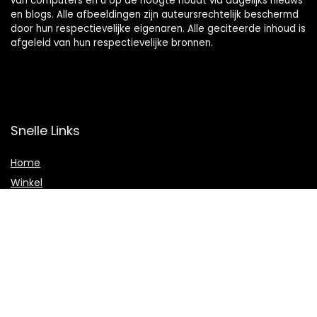
van computers en u op de hoogte houdt via dagelijks nieuws
en blogs. Alle afbeeldingen zijn auteursrechtelijk beschermd
door hun respectievelijke eigenaren. Alle geciteerde inhoud is
afgeleid van hun respectievelijke bronnen.
Snelle Links
Home
Winkel
Blogs
Adverteren
Onze webshops
Verklaringen
Privacybeleid