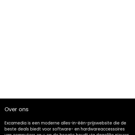
Over ons
Excamedia is een moderne alles-in-één-prijswebsite die de
beste deals biedt voor software- en hardwareaccessoires