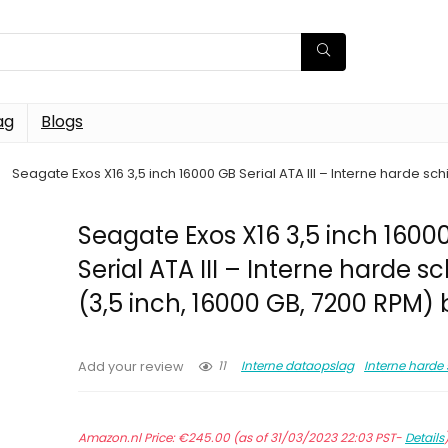
ag
Blogs
Seagate Exos X16 3,5 inch 16000 GB Serial ATA III – Interne harde sch
Seagate Exos X16 3,5 inch 1600
Serial ATA III – Interne harde sc
(3,5 inch, 16000 GB, 7200 RPM) 
11
Interne dataopslag
Interne harde 
Add your review
Amazon.nl Price:
€
245.00
(as of 31/03/2023 22:03 PST-
Details