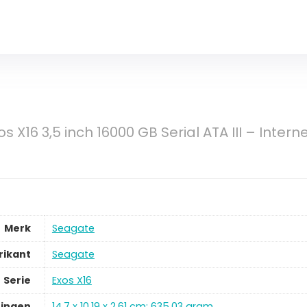
 X16 3,5 inch 16000 GB Serial ATA III – Intern
Merk
Seagate
rikant
Seagate
Serie
Exos X16
ingen
14.7 x 10.19 x 2.61 cm; 635.03 gram