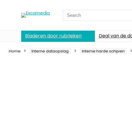
Search
for:
Bladeren door rubrieken
Deal van de d
Home
Interne dataopslag
Interne harde schijven