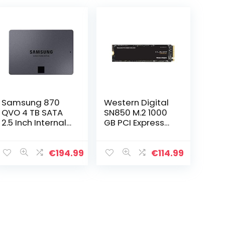
Samsung 870
Western Digital
QVO 4 TB SATA
SN850 M.2 1000
2.5 Inch Internal
GB PCI Express
Solid State Drive
4.0 NVMe
(SSD) (MZ-
77Q4T0)
€
194.99
€
114.99