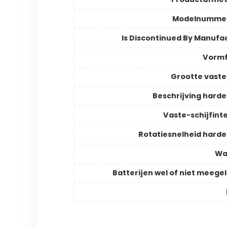
Modelnummer
Is Discontinued By Manufa
Vormf
Grootte vaste 
Beschrijving harde 
Vaste-schijfint
Rotatiesnelheid harde 
Wa
Batterijen wel of niet meege