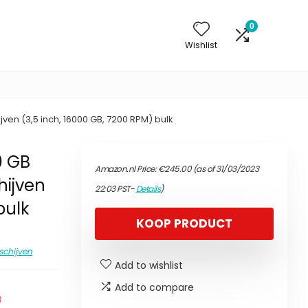
0
Wishlist
ijven (3,5 inch, 16000 GB, 7200 RPM) bulk
0 GB
Amazon.nl Price:
€
245.00
(as of 31/03/2023
hijven
22:03 PST-
Details
)
bulk
KOOP PRODUCT
schijven
Add to wishlist
Add to compare
)