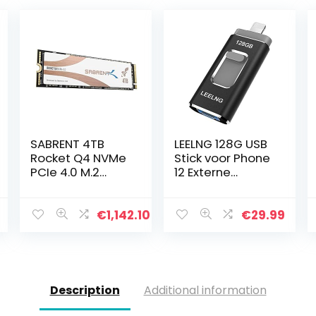
SABRENT 4TB
LEELNG 128G USB
Rocket Q4 NVMe
Stick voor Phone
PCIe 4.0 M.2
12 Externe
2280 Interne SSD
opslag-
Solid State schijf
flashdrive,
met maximale
Memory
€
1,142.10
€
29.99
prestaties R/W
Expansion
4900/3500
Memory Stick
MB/s…
Compatibel met
Phone X / XR…
Description
Additional information