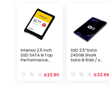
Intenso 2.5 Inch
SSD 2.5″Sata
SSD SATA III Top
240GB Shark
Performance
Sata III 6Gb / s
256 GB
Internal Solid
State Drive SSD
32 GB high
€
23.90
€
33.99
performance
hard disk 32GB
60GB 64GB
120GB 128GB
250GB 480GB
500GB 960GB
(240GB, 2.5 ” –