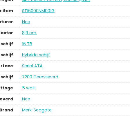
 item
ST16000NM001G
cturer
Nee
actor
8,9 cm.
schijf
16 TB
schijf
Hybride schijf
erface
Serial ATA
schijf
7200 Gereviseerd
ttage
5 watt
leverd
Nee
Brand
Merk: Seagate