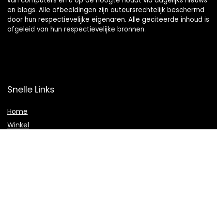
van computers en u op de hoogte houdt via dagelijks nieuws
en blogs. Alle afbeeldingen zijn auteursrechtelijk beschermd
door hun respectievelijke eigenaren. Alle geciteerde inhoud is
afgeleid van hun respectievelijke bronnen.
Snelle Links
Home
Winkel
Blogs
Adverteren
Onze webshops
Verklaringen
Privacybeleid