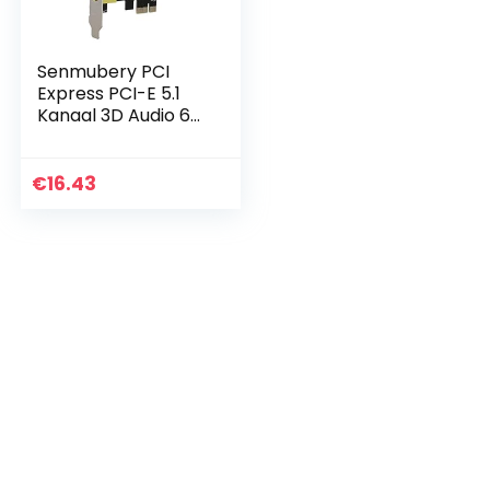
Senmubery PCI
Express PCI-E 5.1
Kanaal 3D Audio 6
Kanalen Digitale
Geluidskaart voor
winst XP
€
16.43