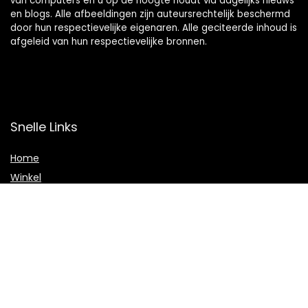
van computers en u op de hoogte houdt via dagelijks nieuws
en blogs. Alle afbeeldingen zijn auteursrechtelijk beschermd
door hun respectievelijke eigenaren. Alle geciteerde inhoud is
afgeleid van hun respectievelijke bronnen.
Snelle Links
Home
Winkel
Blogs
Adverteren
Onze webshops
Verklaringen
Privacybeleid