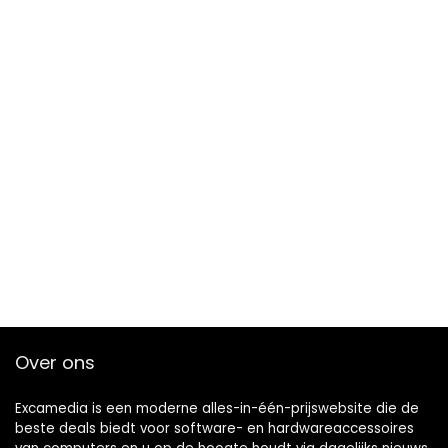
Over ons
Excamedia is een moderne alles-in-één-prijswebsite die de
beste deals biedt voor software- en hardwareaccessoires