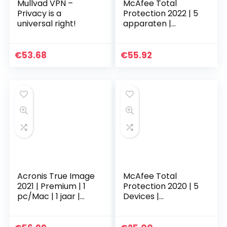
Mullvad VPN –
McAfee Total
Privacy is a
Protection 2022 | 5
universal right!
apparaten |
antivirusvirussoftw
are,
internetbeveiliging
€
53.68
€
55.92
| inclusief VPN…
Acronis True Image
McAfee Total
2021 | Premium | 1
Protection 2020 | 5
pc/Mac | 1 jaar |
Devices |
Oplossing voor
PC/Mac/Android/S
cyberbescherming
martphones |
voor consumenten
Activation code by