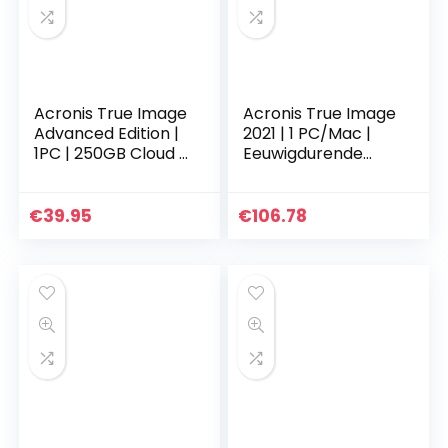
Acronis True Image
Acronis True Image
Advanced Edition |
2021 | 1 PC/Mac |
1PC | 250GB Cloud |
Eeuwigdurende
1 Yr Subscription |
licentie |
Standaard| 1
Persoonlijke
Apparaat | 1 Jaar |
cyberbeveiliging |
€
39.95
€
106.78
PC/Mac…
Geïntegreerde
back-up en…