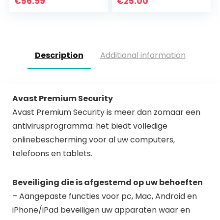
€
56.99
€
25.00
| Geïntegreerde…
post|5
Devices|5|One
time|PC…
Description
Additional information
Avast Premium Security
Avast Premium Security is meer dan zomaar een
antivirusprogramma: het biedt volledige
onlinebescherming voor al uw computers,
telefoons en tablets.
Beveiliging die is afgestemd op uw behoeften
– Aangepaste functies voor pc, Mac, Android en
iPhone/iPad beveiligen uw apparaten waar en