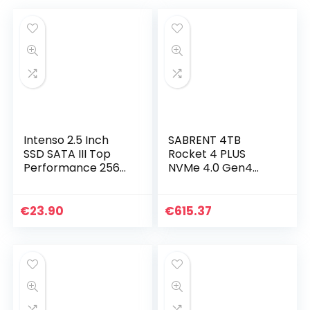
Intenso 2.5 Inch
SABRENT 4TB
SSD SATA III Top
Rocket 4 PLUS
Performance 256
NVMe 4.0 Gen4
GB
PCIe M.2 Intern SSD
Extreme
Performance Solid
€
23.90
€
615.37
State Drive R/W
7100/6600MB/s
(SB…