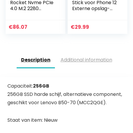
Rocket Nvme PCIe
Stick voor Phone 12
4.0 M.2 2280
Externe opslag-
interne SSD Solid
flashdrive, Memory
State Drive met
Expansion Memory
maximale
Stick Compatibel
€
86.07
€
29.99
prestaties en
met Phone X / XR…
koelplaat (laatste…
Description
Additional information
Capaciteit:
256GB
256GB SSD harde schijf, alternatieve component,
geschikt voor Lenovo B50-70 (MCC2QGE).
Staat van item: Nieuw