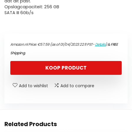
dat dit past.
Opslagcapaciteit: 256 GB
SATA III 6Gb/s
Amazon.nl Price:
€
57.59
(as of 01/04/2023 22:11 PST-
Details
)
&
FREE
Shipping
.
KOOP PRODUCT
Add to wishlist
Add to compare
Related Products