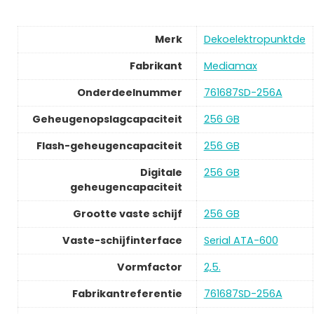
Merk
Dekoelektropunktde
Fabrikant
Mediamax
Onderdeelnummer
761687SD-256A
Geheugenopslagcapaciteit
256 GB
Flash-geheugencapaciteit
256 GB
Digitale
256 GB
geheugencapaciteit
Grootte vaste schijf
256 GB
Vaste-schijfinterface
Serial ATA-600
Vormfactor
2,5.
Fabrikantreferentie
761687SD-256A