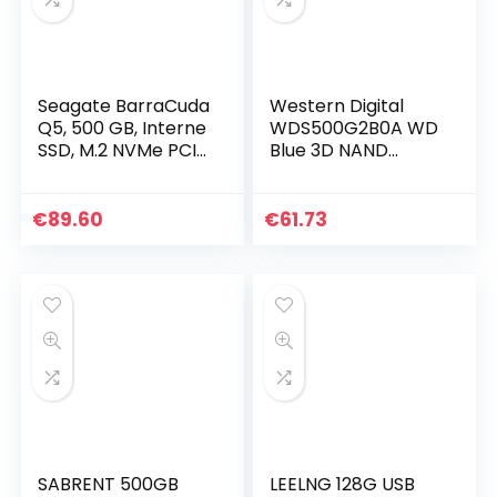
Seagate BarraCuda
Western Digital
Q5, 500 GB, Interne
WDS500G2B0A WD
SSD, M.2 NVMe PCIe
Blue 3D NAND
Gen3 ×4, 3D QLC,
Internal SSD 2.5
voor PC & laptop
Inch SATA, 500 GB
(ZP500CV3A001)
€
89.60
€
61.73
SABRENT 500GB
LEELNG 128G USB