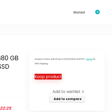
Wishlist
0
480 GB
Amazon.nl Price:
€
26.59
(as of 05/04/2023 22:25 PST-
Details
)
&
FREE Shipping
.
 SSD
Koop product
Add to wishlist
0
Add to compare
22:25