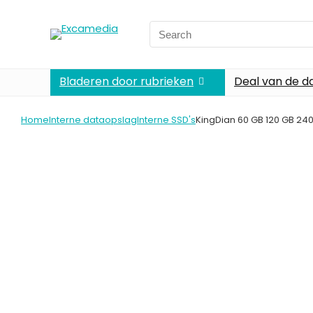
Search
for:
Bladeren door rubrieken
Deal van de d
Home
Interne dataopslag
Interne SSD's
KingDian 60 GB 120 GB 240 