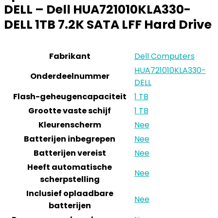
DELL – Dell HUA721010KLA330-
DELL 1TB 7.2K SATA LFF Hard Drive
Fabrikant
Dell Computers
HUA721010KLA330-
Onderdeelnummer
DELL
Flash-geheugencapaciteit
1 TB
Grootte vaste schijf
1 TB
Kleurenscherm
Nee
Batterijen inbegrepen
Nee
Batterijen vereist
Nee
Heeft automatische
Nee
scherpstelling
Inclusief oplaadbare
Nee
batterijen