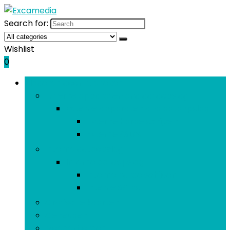
Search for:
Wishlist
0
Bladeren door rubrieken
Externe apparaten and dataopslag
Externe apparaten and dataopslag
Externe harde schijven
Externe SSD’s
Interne dataopslag
Interne dataopslag
Interne harde schijven
Interne SSD’s
Grafische kaarten
Geheugen
Moederborden