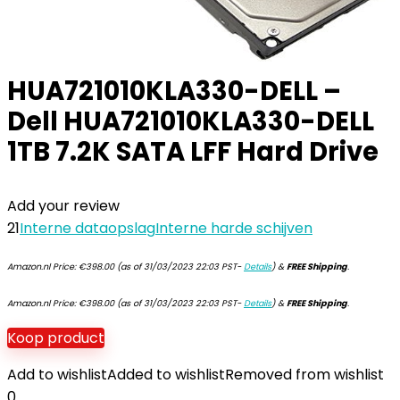
HUA721010KLA330-DELL –
Dell HUA721010KLA330-DELL
1TB 7.2K SATA LFF Hard Drive
Add your review
21
Interne dataopslag
Interne harde schijven
Amazon.nl Price:
€
398.00
(as of 31/03/2023 22:03 PST-
Details
)
&
FREE Shipping
.
Amazon.nl Price:
€
398.00
(as of 31/03/2023 22:03 PST-
Details
)
&
FREE Shipping
.
Koop product
Add to wishlist
Added to wishlist
Removed from wishlist
0