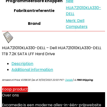
Programmeerbare knoppen
Nee
HUA721010KLA330-
Fabrikantreferentie
DELL
Merk: Dell
Brand
Computers
HUA721010KLA330-DELL – Dell HUA721010KLA330-DELL
1TB 7.2K SATA LFF Hard Drive
Description
Additional information
Amazon.nl Price:
€
398.00
(as of 31/03/2023 22:03 PST-
Details
)
&
FREE Shipping
.
Koop product
Over ons
Excamedia is een moderne alles-in-één-prijswebsite