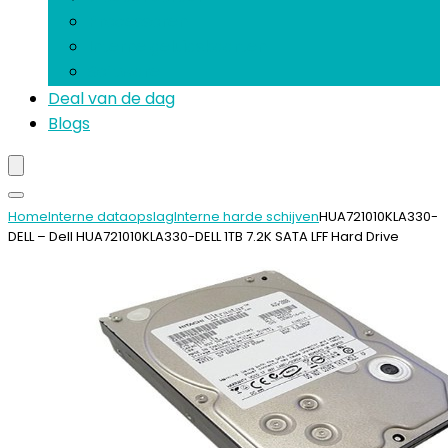
Processoren
Interne geluidskaarten
Software
Deal van de dag
Blogs
Home
Interne dataopslag
Interne harde schijven
HUA721010KLA330-
DELL – Dell HUA721010KLA330-DELL 1TB 7.2K SATA LFF Hard Drive