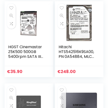
HGST Cinemastar
Hitachi
Z5K500 500GB
HTS542516K9SA00,
5400rpm SATA III
PN 0A54884, MLC
32MB Cache 2.5″
DA2212, 160GB SATA
harde schijf
2.5 Hard Drive
HCC545050A7E630
€
35.90
€
248.00
, HDD