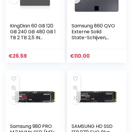
KingDian 60 GB 120
Samsung 860 QVO
GB 240 GB 480 GB 1
Externe Solid
TB 2 TB 2,5 IN
State-Schijven,
SATAIII 3D NAND
SATA III, 2.5″, 1TB,
SSD Solid State
Grijs
Drive
€
26.59
€
110.00
Samsung 980 PRO
SAMSUNG HD SSD