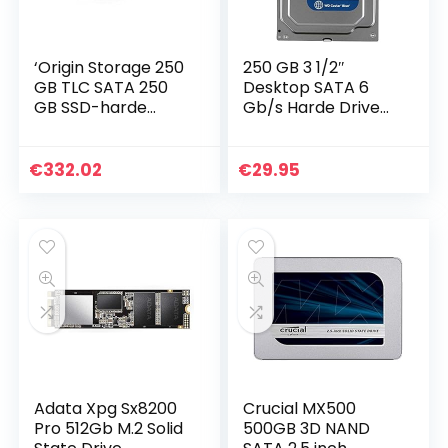
‘Origin Storage 250
250 GB 3 1/2″
GB TLC SATA 250
Desktop SATA 6
GB SSD-harde
Gb/s Harde Drive
schijf (SATA, 256-
7200 RPM
bit AES, 2.5, Dell
Precision
€
332.02
€
29.95
Workstation
M6500)
Adata Xpg Sx8200
Crucial MX500
Pro 512Gb M.2 Solid
500GB 3D NAND