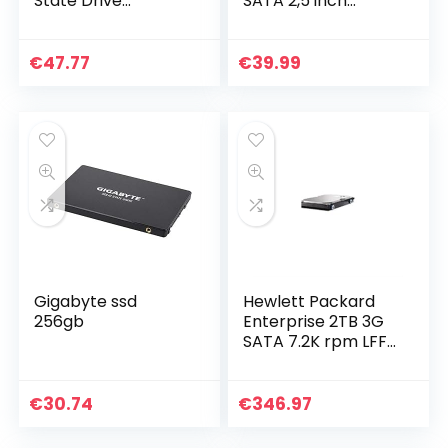
State Drive
SATA 2,5 inch
Gaming-Ssd Harde
Interne SSD – Tot
Schijf,
560MB/s –
ASX8200PNP-
CT500MX500SSD1
€
47.77
€
39.99
512GT-C, Zwart
Gigabyte ssd
Hewlett Packard
256gb
Enterprise 2TB 3G
SATA 7.2K rpm LFF
(3,5-inch) non-hot
Plug Midline 1yr
Warranty Hard
€
30.74
€
346.97
Drive 3,5″ 2000 GB